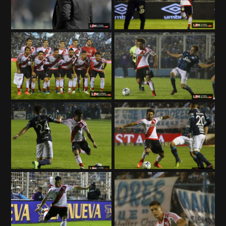
Términos y Condiciones
Políticas de Privacidad
Política Editorial
Ad Choices
La Página Millonaria, al igual que
Futbol Sites, es una compañía
perteneciente a Better Collective.
Todos los derechos reservados.
EL JUEGO COMPULSIVO ES PERJUDICIAL PARA
VOS Y TU FAMILIA, Línea gratuita de orientación al
jugador problemático: Buenos Aires Provincia
0800-444-4000, Buenos Aires Ciudad 0800-666-
6006
La aceptación de una de las ofertas presentadas en esta página
puede dar lugar a un pago a
La Página Millonaria
. Este pago puede
influir en cómo y dónde aparecen los operadores de juego en la
página y en el orden en que aparecen, pero no influye en nuestras
evaluaciones.