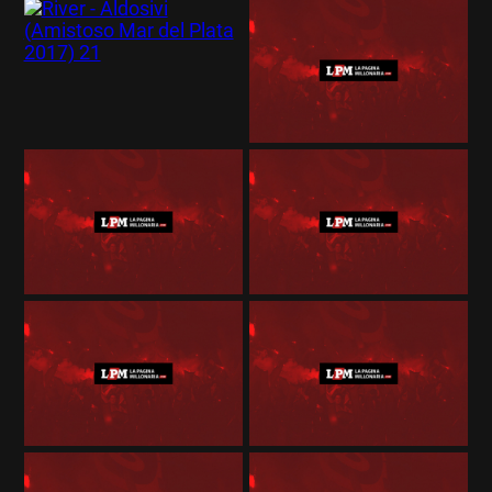
Términos y Condiciones
Políticas de Privacidad
Política Editorial
Ad Choices
La Página Millonaria, al igual que
Futbol Sites, es una compañía
perteneciente a Better Collective.
Todos los derechos reservados.
EL JUEGO COMPULSIVO ES PERJUDICIAL PARA
VOS Y TU FAMILIA, Línea gratuita de orientación al
jugador problemático: Buenos Aires Provincia
0800-444-4000, Buenos Aires Ciudad 0800-666-
6006
La aceptación de una de las ofertas presentadas en esta página
puede dar lugar a un pago a
La Página Millonaria
. Este pago puede
influir en cómo y dónde aparecen los operadores de juego en la
página y en el orden en que aparecen, pero no influye en nuestras
evaluaciones.