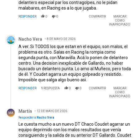
delantero especial par los contragolpes, no le pidan
malabares, en Racing es a lo que jugaba.
RESPONDER
0
0
COMPARTIR
MARCAR
COMO
INAPROPIADO
Comentario de Nacho Vera.
Nacho Vera
8 DE MAYO DE 2026
A ver. Si TODOS los que estan en el equipo, son malos, el
problema es otro. Salas en Racing la rompia como
segunda punta, con Maravilla. Acá lo ponen de delantero
centro. Una decision inexplicable de Gallardo, no haber
buscado un delantero punta. Lo amo al Muñeco, pero toda
de él. Y Coudet agarra un equipo golpeado y resistido.
Imposible que salga algo bueno asi.
RESPONDER
1
RESPUESTA
0
0
COMPARTIR
MARCAR
COMO
INAPROPIADO
Respuesta de Martín .
Martín
12 DE MAYO DE 2026
MA
Responder a
Nacho Vera
Le cuesta mucho a un nuevo DT Chaco Coudet agarrar un
equipo deprimido con los malos resultados que venía
consiguiendo y la salida de su anterior DT Gallardo. Coudet