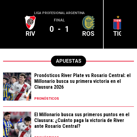
LIGA PROFESIONAL ARGENTINA
LIGA PR
FINAL
0
-
1
RIV
ROS
TIG
APUESTAS
Pronósticos River Plate vs Rosario Central: el
Millonario busca su primera victoria en el
Clausura 2026
PRONÓSTICOS
El Millonario busca sus primeros puntos en el
Clausura: ¿Cuánto paga la victoria de River
ante Rosario Central?