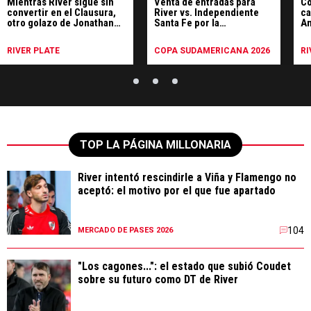
Mientras River sigue sin
Venta de entradas para
Co
convertir en el Clausura,
River vs. Independiente
ca
otro golazo de Jonathan
Santa Fe por la
An
Spiff en Reserva
Sudamericana: cuándo
salen y cómo comprar
RIVER PLATE
COPA SUDAMERICANA 2026
RI
TOP LA PÁGINA MILLONARIA
River intentó rescindirle a Viña y Flamengo no
aceptó: el motivo por el que fue apartado
104
MERCADO DE PASES 2026
"Los cagones...": el estado que subió Coudet
sobre su futuro como DT de River