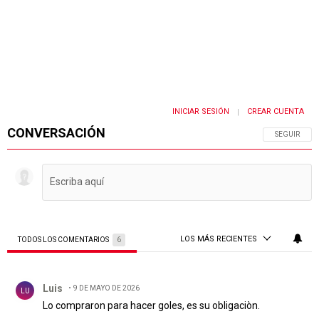
INICIAR SESIÓN
CREAR CUENTA
|
CONVERSACIÓN
SIGA ESTA 
SEGUIR
LOS MÁS RECIENTES
TODOS LOS COMENTARIOS
6
Todos los comentarios
Comentario de Luis.
Luis
9 DE MAYO DE 2026
LU
Lo compraron para hacer goles, es su obligaciòn.