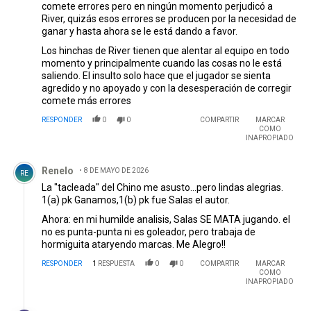
comete errores pero en ningún momento perjudicó a
River, quizás esos errores se producen por la necesidad de
ganar y hasta ahora se le está dando a favor.
Los hinchas de River tienen que alentar al equipo en todo
momento y principalmente cuando las cosas no le está
saliendo. El insulto solo hace que el jugador se sienta
agredido y no apoyado y con la desesperación de corregir
comete más errores
RESPONDER
0
0
COMPARTIR
MARCAR
COMO
INAPROPIADO
Comentario de Renelo.
Renelo
8 DE MAYO DE 2026
RE
La "tacleada" del Chino me asusto...pero lindas alegrias.
1(a) pk Ganamos,1(b) pk fue Salas el autor.
Ahora: en mi humilde analisis, Salas SE MATA jugando. el
no es punta-punta ni es goleador, pero trabaja de
hormiguita ataryendo marcas. Me Alegro!!
RESPONDER
1
RESPUESTA
0
0
COMPARTIR
MARCAR
COMO
INAPROPIADO
Respuesta de Martín .