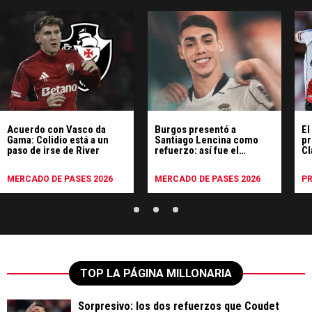
Acuerdo con Vasco da
Burgos presentó a
El
Gama: Colidio está a un
Santiago Lencina como
pr
paso de irse de River
refuerzo: así fue el
Cl
acuerdo con River
vi
Ti
MERCADO DE PASES 2026
MERCADO DE PASES 2026
P
TOP LA PÁGINA MILLONARIA
Sorpresivo: los dos refuerzos que Coudet