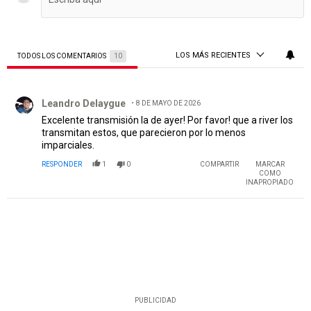
LOS MÁS RECIENTES
TODOS LOS COMENTARIOS
10
Todos los comentarios
Comentario de Leandro Delaygue.
Leandro Delaygue
8 DE MAYO DE 2026
Excelente transmisión la de ayer! Por favor! que a river los
transmitan estos, que parecieron por lo menos
imparciales.
RESPONDER
1
0
COMPARTIR
MARCAR
COMO
INAPROPIADO
PUBLICIDAD