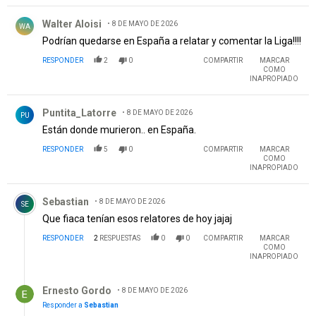
Comentario de Walter Aloisi.
Walter Aloisi
8 DE MAYO DE 2026
WA
Podrían quedarse en España a relatar y comentar la Liga!!!!
RESPONDER
2
0
COMPARTIR
MARCAR
COMO
INAPROPIADO
Comentario de Puntita_Latorre.
Puntita_Latorre
8 DE MAYO DE 2026
PU
Están donde murieron.. en España.
RESPONDER
5
0
COMPARTIR
MARCAR
COMO
INAPROPIADO
Comentario de Sebastian.
Sebastian
8 DE MAYO DE 2026
SE
Que fiaca tenían esos relatores de hoy jajaj
RESPONDER
2
RESPUESTAS
0
0
COMPARTIR
MARCAR
COMO
INAPROPIADO
Respuesta de Ernesto Gordo.
Ernesto Gordo
8 DE MAYO DE 2026
Responder a
Sebastian