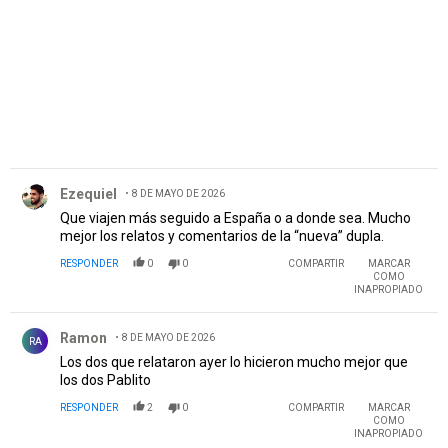
Comentario de Ezequiel.
Ezequiel
8 DE MAYO DE 2026
Que viajen más seguido a España o a donde sea. Mucho
mejor los relatos y comentarios de la “nueva” dupla.
RESPONDER
0
0
COMPARTIR
MARCAR
COMO
INAPROPIADO
Comentario de Ramon.
Ramon
8 DE MAYO DE 2026
RA
Los dos que relataron ayer lo hicieron mucho mejor que
los dos Pablito
RESPONDER
2
0
COMPARTIR
MARCAR
COMO
INAPROPIADO