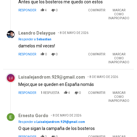
Antes que los bosteros me quedo con estos
RESPONDER
4
0
COMPARTIR
MARCAR
COMO
INAPROPIADO
Respuesta de Leandro Delaygue.
Leandro Delaygue
8 DE MAYO DE 2026
Responder a
Sebastian
damelos mil veces!
RESPONDER
0
0
COMPARTIR
MARCAR
COMO
INAPROPIADO
Comentario de Luisalejandrom.929@gmail.com .
Luisalejandrom.929@gmail.com
8 DE MAYO DE 2026
LU
Mejor,que se queden en España nomás
RESPONDER
1
RESPUESTA
4
0
COMPARTIR
MARCAR
COMO
INAPROPIADO
Respuesta de Ernesto Gordo.
Ernesto Gordo
8 DE MAYO DE 2026
Responder a
Luisalejandrom.929@gmail.com
O que sigan la campaña de los bosteros
RESPONDER
2
0
COMPARTIR
MARCAR