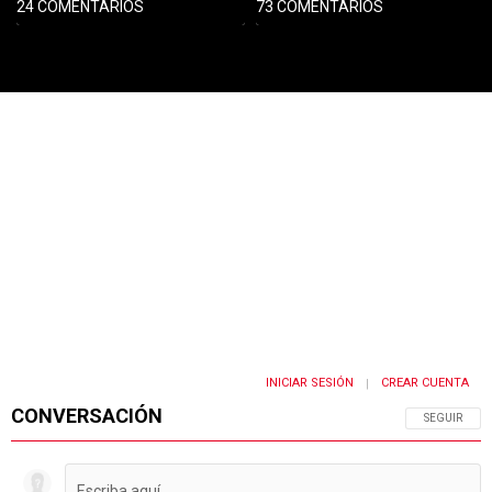
24 COMENTARIOS
73 COMENTARIOS
PUBLICIDAD
INICIAR SESIÓN
CREAR CUENTA
|
CONVERSACIÓN
SIGA ESTA 
SEGUIR