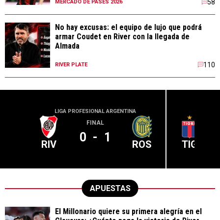
58
MERCADO DE PASES 2026
No hay excusas: el equipo de lujo que podrá
armar Coudet en River con la llegada de
Almada
110
RIVER PLATE
LIGA PROFESIONAL ARGENTINA
LIGA PR
FINAL
0
-
1
RIV
ROS
TIG
APUESTAS
El Millonario quiere su primera alegría en el