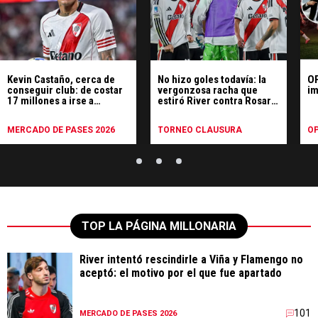
Kevin Castaño, cerca de
No hizo goles todavía: la
OP
conseguir club: de costar
vergonzosa racha que
im
17 millones a irse a
estiró River contra Rosario
préstamo
Central
MERCADO DE PASES 2026
TORNEO CLAUSURA
OP
TOP LA PÁGINA MILLONARIA
River intentó rescindirle a Viña y Flamengo no
aceptó: el motivo por el que fue apartado
101
MERCADO DE PASES 2026