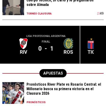
cuerpo técnico, Di Carlo y le preguntaron
sobre Almada
49
TORNEO CLAUSURA
LIGA PROFESIONAL ARGENTINA
LIGA PR
FINAL
0
-
1
RIV
ROS
TIG
APUESTAS
Pronósticos River Plate vs Rosario Central: el
Millonario busca su primera victoria en el
Clausura 2026
PRONÓSTICOS