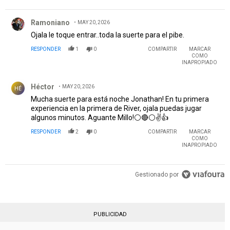
Comentario de Ramoniano.
Ramoniano
MAY 20, 2026
Ojala le toque entrar..toda la suerte para el pibe.
RESPONDER
1
0
COMPARTIR
MARCAR
COMO
INAPROPIADO
Comentario de Héctor .
Héctor
MAY 20, 2026
HÉ
Mucha suerte para está noche Jonathan! En tu primera
experiencia en la primera de River, ojala puedas jugar
algunos minutos. Aguante Millo!⚪🔴⚪✌👍
RESPONDER
2
0
COMPARTIR
MARCAR
COMO
INAPROPIADO
Gestionado por
PUBLICIDAD