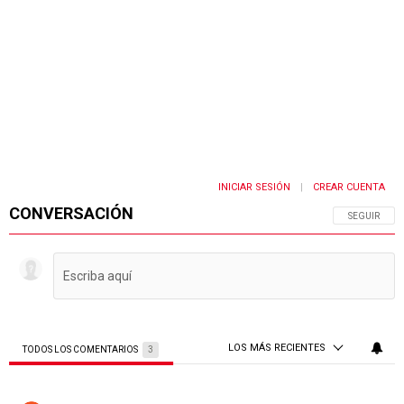
INICIAR SESIÓN
CREAR CUENTA
|
CONVERSACIÓN
SIGA ESTA 
SEGUIR
LOS MÁS RECIENTES
TODOS LOS COMENTARIOS
3
Todos los comentarios
Comentario de Ruben.