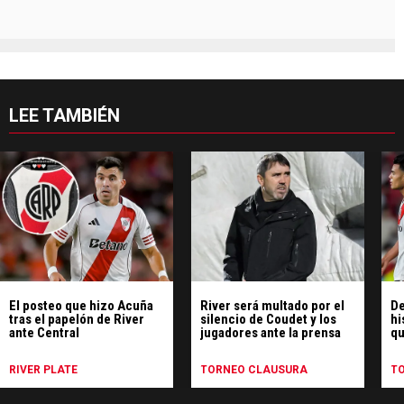
LEE TAMBIÉN
El posteo que hizo Acuña
River será multado por el
De
tras el papelón de River
silencio de Coudet y los
hi
ante Central
jugadores ante la prensa
qu
pe
Ce
RIVER PLATE
TORNEO CLAUSURA
T