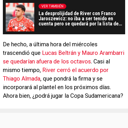
VER TAMBIÉN
La desprolijidad de River con Franco
Jaroszewicz: no iba a ser tenido en
cuenta pero se quedará por la lista de
la Sudamericana
De hecho, a última hora del miércoles
trascendió que
Lucas Beltrán y Mauro Arambarri
se quedarían afuera de los octavos
. Casi al
mismo tiempo,
River cerró el acuerdo por
Thiago Almada
, que pondrá la firma y se
incorporará al plantel en los próximos días.
Ahora bien, ¿podrá jugar la Copa Sudamericana?