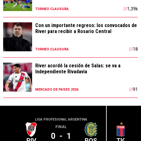
1,39k
TORNEO CLAUSURA
Con un importante regreso: los convocados de
River para recibir a Rosario Central
18
TORNEO CLAUSURA
River acordó la cesión de Salas: se va a
Independiente Rivadavia
91
MERCADO DE PASES 2026
LIGA PROFESIONAL ARGENTINA
LIGA PR
FINAL
0
-
1
RIV
ROS
TIG