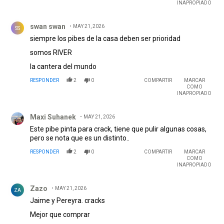
INAPROPIADO
Comentario de swan swan.
swan swan
MAY 21, 2026
SS
siempre los pibes de la casa deben ser prioridad
somos RIVER
la cantera del mundo
RESPONDER
2
0
COMPARTIR
MARCAR
COMO
INAPROPIADO
Comentario de Maxi Suhanek.
Maxi Suhanek
MAY 21, 2026
Este pibe pinta para crack, tiene que pulir algunas cosas,
pero se nota que es un distinto..
RESPONDER
2
0
COMPARTIR
MARCAR
COMO
INAPROPIADO
Comentario de Zazo.
Zazo
MAY 21, 2026
ZA
Jaime y Pereyra. cracks
Mejor que comprar