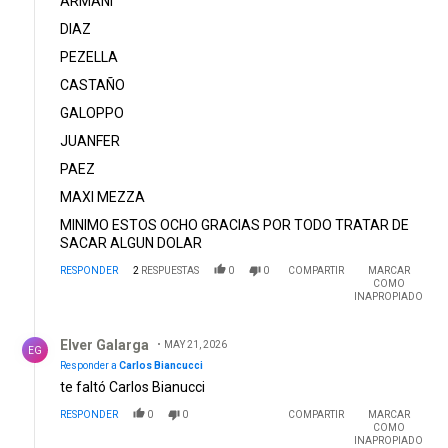
ARMANI
DIAZ
PEZELLA
CASTAÑO
GALOPPO
JUANFER
PAEZ
MAXI MEZZA
MINIMO ESTOS OCHO GRACIAS POR TODO TRATAR DE
SACAR ALGUN DOLAR
RESPONDER
2
RESPUESTAS
0
0
COMPARTIR
MARCAR
COMO
INAPROPIADO
Respuesta de Elver Galarga.
Elver Galarga
MAY 21, 2026
EG
Responder a
Carlos Biancucci
te faltó Carlos Bianucci
RESPONDER
0
0
COMPARTIR
MARCAR
COMO
INAPROPIADO