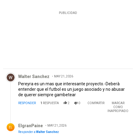
PUBLICIDAD
Comentario de Walter Sanchez.
Walter Sanchez
MAY 21, 2026
Pereyra es un mas que interesante proyecto.-Deberà
entender que el futbol es un juego asociado y no abusar
de querer siempre gambetear
RESPONDER
1
RESPUESTA
2
0
COMPARTIR
MARCAR
COMO
INAPROPIADO
Respuesta de ElgranPaine.
ElgranPaine
MAY 21, 2026
EL
Responder a
Walter Sanchez