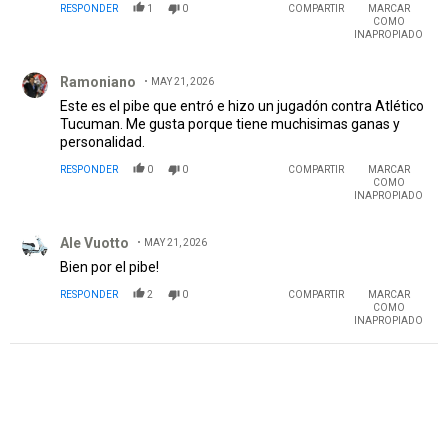
RESPONDER
1
0
COMPARTIR
MARCAR
COMO
INAPROPIADO
Comentario de Ramoniano.
Ramoniano
MAY 21, 2026
Este es el pibe que entró e hizo un jugadón contra Atlético
Tucuman. Me gusta porque tiene muchisimas ganas y
personalidad.
RESPONDER
0
0
COMPARTIR
MARCAR
COMO
INAPROPIADO
Comentario de Ale Vuotto.
Ale Vuotto
MAY 21, 2026
Bien por el pibe!
RESPONDER
2
0
COMPARTIR
MARCAR
COMO
INAPROPIADO