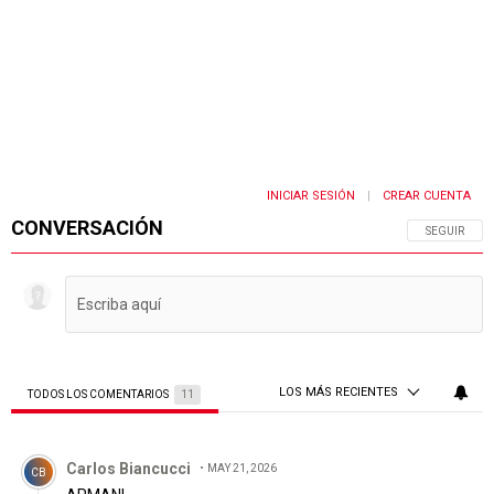
INICIAR SESIÓN
CREAR CUENTA
|
CONVERSACIÓN
SIGA ESTA 
SEGUIR
LOS MÁS RECIENTES
TODOS LOS COMENTARIOS
11
Todos los comentarios
Comentario de Carlos Biancucci.
Carlos Biancucci
MAY 21, 2026
CB