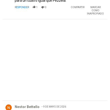
para un cuatro igual que Pezzela.
RESPONDER
1
0
COMPARTIR
MARCAR
COMO
INAPROPIADO
PUBLICIDAD
Comentario de Nestor Bettello.
Nestor Bettello
9 DE MAYO DE 2026