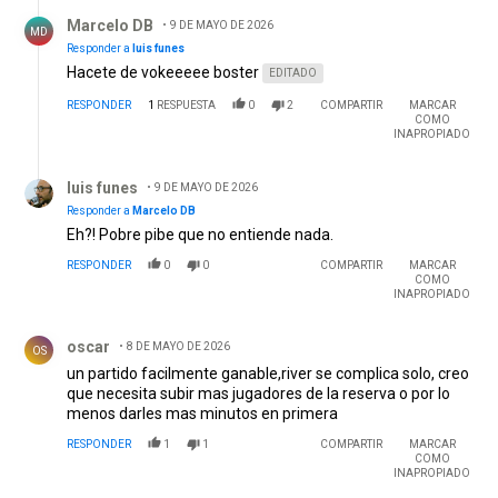
Respuesta de Marcelo DB.
Marcelo DB
9 DE MAYO DE 2026
MD
Responder a
luis funes
Hacete de vokeeeee boster
EDITADO
RESPONDER
1
RESPUESTA
0
2
COMPARTIR
MARCAR
COMO
INAPROPIADO
Respuesta de luis funes.
luis funes
9 DE MAYO DE 2026
Responder a
Marcelo DB
Eh?! Pobre pibe que no entiende nada.
RESPONDER
0
0
COMPARTIR
MARCAR
COMO
INAPROPIADO
Comentario de oscar.
oscar
8 DE MAYO DE 2026
OS
un partido facilmente ganable,river se complica solo, creo
que necesita subir mas jugadores de la reserva o por lo
menos darles mas minutos en primera
RESPONDER
1
1
COMPARTIR
MARCAR
COMO
INAPROPIADO