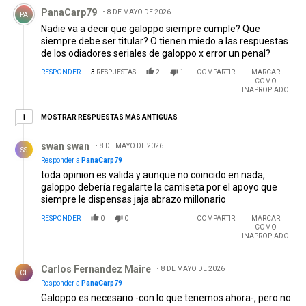
Comentario de PanaCarp79.
PanaCarp79
8 DE MAYO DE 2026
PA
Nadie va a decir que galoppo siempre cumple? Que
siempre debe ser titular? O tienen miedo a las respuestas
de los odiadores seriales de galoppo x error un penal?
RESPONDER
3
RESPUESTAS
2
1
COMPARTIR
MARCAR
COMO
INAPROPIADO
1 respuesta más antiguas
MOSTRAR RESPUESTAS MÁS ANTIGUAS
1
Respuesta de swan swan.
swan swan
8 DE MAYO DE 2026
SS
Responder a
PanaCarp79
toda opinion es valida y aunque no coincido en nada,
galoppo debería regalarte la camiseta por el apoyo que
siempre le dispensas jaja abrazo millonario
RESPONDER
0
0
COMPARTIR
MARCAR
COMO
INAPROPIADO
Respuesta de Carlos Fernandez Maire.
Carlos Fernandez Maire
8 DE MAYO DE 2026
CF
Responder a
PanaCarp79
Galoppo es necesario -con lo que tenemos ahora-, pero no