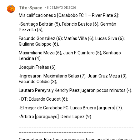
Comentario de Tito-Space.
Tito-Space
8 DE MAYO DE 2026
Mis calificaciones x [Carabobo FC 1 – River Plate 2]:
-Santiago Beltrán (5), Fabricio Bustos (6); Germán
Pezzella (5);
Facundo González (6); Matías Viña (6); Lucas Silva (6);
Giuliano Galoppo (6),
Maximiliano Meza (6); Juan F. Quintero (5); Santiago
Lencina (4);
Joaquín Freitas (6);
-Ingresaron: Maximiliano Salas (7); Juan Cruz Meza (3);
Facundo Colidio (3);
Lautaro Pereyra y Kendry Paez jugaron pocos minutos (-).
- DT: Eduardo Coudet (6);
-El mejor de Carabobo FC: Lucas Bruera [arquero] (7).
-Árbitro [paraguayo]: Derlis López (9).
______________________________________________
______________________________
Comentario: El referi a primera vista no acertó en algunas