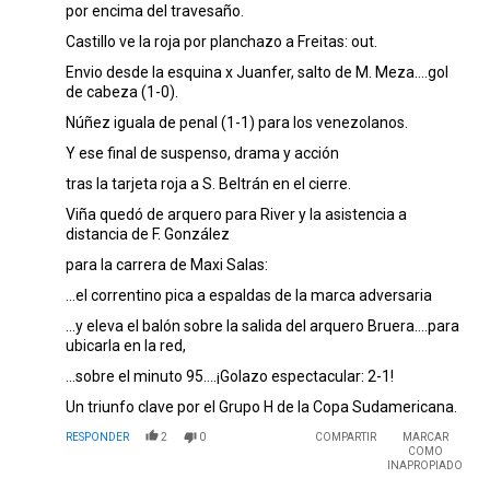
por encima del travesaño.
Castillo ve la roja por planchazo a Freitas: out.
Envio desde la esquina x Juanfer, salto de M. Meza….gol
de cabeza (1-0).
Núñez iguala de penal (1-1) para los venezolanos.
Y ese final de suspenso, drama y acción
tras la tarjeta roja a S. Beltrán en el cierre.
Viña quedó de arquero para River y la asistencia a
distancia de F. González
para la carrera de Maxi Salas:
...el correntino pica a espaldas de la marca adversaria
...y eleva el balón sobre la salida del arquero Bruera….para
ubicarla en la red,
...sobre el minuto 95….¡Golazo espectacular: 2-1!
Un triunfo clave por el Grupo H de la Copa Sudamericana.
RESPONDER
2
0
COMPARTIR
MARCAR
COMO
INAPROPIADO