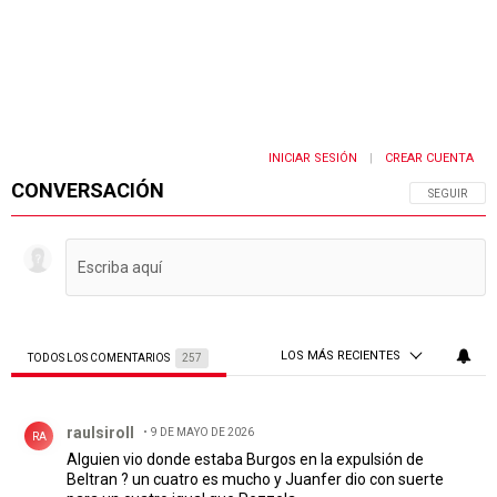
INICIAR SESIÓN
CREAR CUENTA
|
CONVERSACIÓN
SIGA ESTA 
SEGUIR
LOS MÁS RECIENTES
TODOS LOS COMENTARIOS
257
Todos los comentarios
Comentario de raulsiroll.
raulsiroll
9 DE MAYO DE 2026
RA
Alguien vio donde estaba Burgos en la expulsión de
Beltran ? un cuatro es mucho y Juanfer dio con suerte