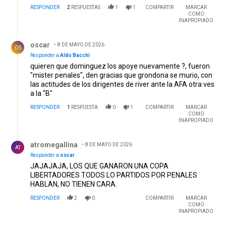
RESPONDER
2
RESPUESTAS
1
1
COMPARTIR
MARCAR
COMO
INAPROPIADO
Respuesta de oscar.
oscar
8 DE MAYO DE 2026
OS
Responder a
Aldo Bacchi
quieren que dominguez los apoye nuevamente ?, fueron
"mister penales", den gracias que grondona se murio, con
las actitudes de los dirigentes de river ante la AFA otra ves
a la "B"
RESPONDER
1
RESPUESTA
0
1
COMPARTIR
MARCAR
COMO
INAPROPIADO
Respuesta de atromegallina.
atromegallina
8 DE MAYO DE 2026
AT
Responder a
oscar
JAJAJAJA, LOS QUE GANARON UNA COPA
LIBERTADORES TODOS LO PARTIDOS POR PENALES
HABLAN, NO TIENEN CARA.
RESPONDER
2
0
COMPARTIR
MARCAR
COMO
INAPROPIADO