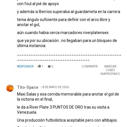
con foul al pié de apoyo
y además si Berrios superaba al guardameta en la carrera
tenia ángulo suficiente para definir con el arco libre y
anotar el gol,
aún cuando habia cerca marcadores riverplatenses
que ya por su ubicación...no llegaban para un bloqueo de
última instancia.
______________________________________________
________________________________
RESPONDER
1
2
COMPARTIR
MARCAR
COMO
INAPROPIADO
Comentario de Tito-Space.
Tito-Space
8 DE MAYO DE 2026
Maxi Salas y esa corrida memorable para anotar el gol de
la victoria en el final,
le da a River Plate 3 PUNTOS DE ORO tras su visita a
Venezuela.
Una producción futbolística aceptable pero con altibajos.