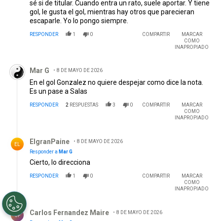
sé si de titular. Cuando entra un rato, suele aportar. Y tiene
gol, le gusta el gol, mientras hay otros que parecieran
escaparle. Yo lo pongo siempre.
RESPONDER
1
0
COMPARTIR
MARCAR
COMO
INAPROPIADO
Comentario de Mar G.
Mar G
8 DE MAYO DE 2026
En el gol Gonzalez no quiere despejar como dice la nota.
Es un pase a Salas
RESPONDER
2
RESPUESTAS
3
0
COMPARTIR
MARCAR
COMO
INAPROPIADO
Respuesta de ElgranPaine.
ElgranPaine
8 DE MAYO DE 2026
EL
Responder a
Mar G
Cierto, lo direcciona
RESPONDER
1
0
COMPARTIR
MARCAR
COMO
INAPROPIADO
Respuesta de Carlos Fernandez Maire.
Carlos Fernandez Maire
8 DE MAYO DE 2026
CF