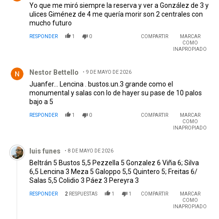
Yo que me miró siempre la reserva y ver a González de 3 y
ulices Giménez de 4 me quería morir son 2 centrales con
mucho futuro
RESPONDER
1
0
COMPARTIR
MARCAR
COMO
INAPROPIADO
Comentario de Nestor Bettello.
Nestor Bettello
9 DE MAYO DE 2026
Juanfer... Lencina . bustos.un.3 grande como el
monumental y salas con lo de hayer su pase de 10 palos
bajo a 5
RESPONDER
1
0
COMPARTIR
MARCAR
COMO
INAPROPIADO
Comentario de luis funes.
luis funes
8 DE MAYO DE 2026
Beltrán 5 Bustos 5,5 Pezzella 5 Gonzalez 6 Viña 6; Silva
6,5 Lencina 3 Meza 5 Galoppo 5,5 Quintero 5; Freitas 6/
Salas 5,5 Colidio 3 Páez 3 Pereyra 3
RESPONDER
2
RESPUESTAS
1
1
COMPARTIR
MARCAR
COMO
INAPROPIADO