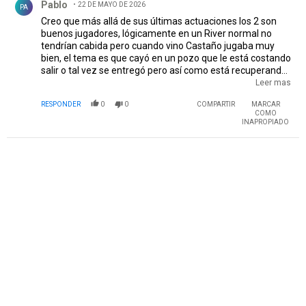
Pablo
22 DE MAYO DE 2026
PA
Creo que más allá de sus últimas actuaciones los 2 son
buenos jugadores, lógicamente en un River normal no
tendrían cabida pero cuando vino Castaño jugaba muy
bien, el tema es que cayó en un pozo que le está costando
salir o tal vez se entregó pero así como está recuperando
a Colidio tal vez lo recupere con una buena pretemporada,
Leer mas
al menos para tener la chance de recuperar algo de su
RESPONDER
0
0
COMPARTIR
MARCAR
inversión, galopo me parece que el haber pateado el penal
COMO
de la forma que lo hizo por segunda vez lo condena pero
INAPROPIADO
muchos veces lo salvo, ojalá que los referentes y cuerpo
técnico le muestren el ejemplo de moreno para que
recapaciten y valoren donde están jugando
PUBLICIDAD