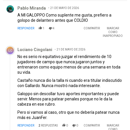
Comentario de Pablo Miranda.
Pablo Miranda
21 DE MAYO DE 2026
A MI GALOPPO Como suplente me gusta, prefiero a
golopo de delantero antes que COLDIO
RESPONDER
1
4
COMPARTIR
MARCAR
COMO
INAPROPIADO
Comentario de Luciano Cingolani.
Luciano Cingolani
21 DE MAYO DE 2026
LC
No es serio ni equitativo juzgar el rendimiento de 10
jugadores de campo que nunca jugaron juntos y
entrenaron como equipo menos de una semana en toda
su vida.
Castaño nunca dio la talla ni cuando era titular indiscutido
con Gallardo. Nunca mostró nada interesante.
Galoppo sin descollar tuvo aportes importantes y puede
servir. Menos para patear penales porque no le da la
cabeza en ese rubro.
Pero si vamos al caso, otro que no debería patear nunca
más es JuanFer.
RESPONDER
2
RESPUESTAS
0
0
COMPARTIR
MARCAR
COMO