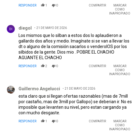
RESPONDER
1
0
COMPARTIR
MARCAR
COMO
INAPROPIADO
Comentario de diegol.
diegol
21 DE MAYO DE 2026
DI
Los mismos que lo silban a estos dos lo aplaudieron a
gallardo dos años y medio. Imagínate si se van a llevar los
dt o alguno de la comisión sacarlos o venderolOS por los
silbidos de la gente. Dios mio . POBRE EL CHACHO
AGUANTE EL CHACHO
RESPONDER
2
0
COMPARTIR
MARCAR
COMO
INAPROPIADO
Comentario de Guillermo Angelucci.
Guillermo Angelucci
21 DE MAYO DE 2026
esta claro que si llegan ofertas razonables (mas de 7mill
por castaño, mas de 3mill por Gallopo) se deberian ir. No es
imposible que levanten su nivel, pero estan cargando ya
con mucho desgaste.
RESPONDER
1
0
COMPARTIR
MARCAR
COMO
INAPROPIADO