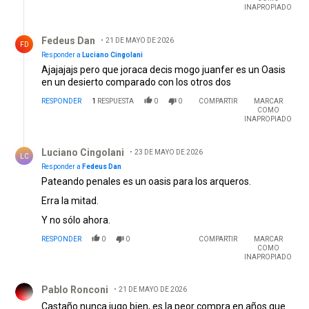
INAPROPIADO
Respuesta de Fedeus Dan.
Fedeus Dan
21 DE MAYO DE 2026
FD
Responder a
Luciano Cingolani
Ajajajajs pero que joraca decis mogo juanfer es un Oasis
en un desierto comparado con los otros dos
RESPONDER
1
RESPUESTA
0
0
COMPARTIR
MARCAR
COMO
INAPROPIADO
Respuesta de Luciano Cingolani.
Luciano Cingolani
23 DE MAYO DE 2026
LC
Responder a
Fedeus Dan
Pateando penales es un oasis para los arqueros.
Erra la mitad.
Y no sólo ahora.
RESPONDER
0
0
COMPARTIR
MARCAR
COMO
INAPROPIADO
Comentario de Pablo Ronconi.
Pablo Ronconi
21 DE MAYO DE 2026
Castaño nunca jugo bien, es la peor compra en años que