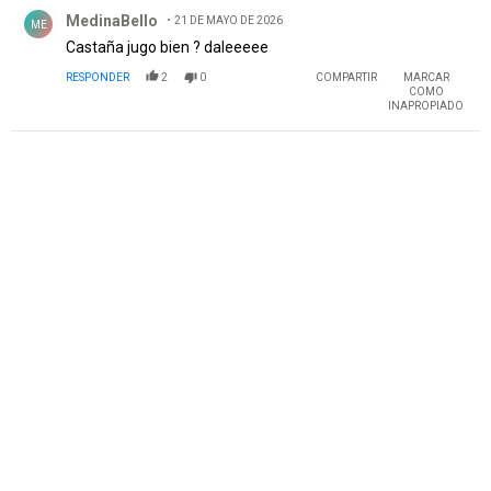
Comentario de MedinaBello.
MedinaBello
21 DE MAYO DE 2026
ME
Castaña jugo bien ? daleeeee
RESPONDER
2
0
COMPARTIR
MARCAR
COMO
INAPROPIADO
PUBLICIDAD