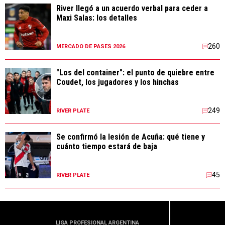
River llegó a un acuerdo verbal para ceder a
Maxi Salas: los detalles
260
MERCADO DE PASES 2026
"Los del container": el punto de quiebre entre
Coudet, los jugadores y los hinchas
249
RIVER PLATE
Se confirmó la lesión de Acuña: qué tiene y
cuánto tiempo estará de baja
45
RIVER PLATE
LIGA PROFESIONAL ARGENTINA
LIGA PR