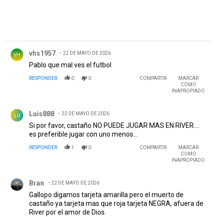
Comentario de vhs1957.
vhs1957
22 DE MAYO DE 2026
VH
Pablo que mal ves el futbol
RESPONDER
0
0
COMPARTIR
MARCAR
COMO
INAPROPIADO
Comentario de Luis888.
Luis888
22 DE MAYO DE 2026
LU
Si por favor, castaño NO PUEDE JUGAR MAS EN RIVER....
es preferible jugar con uno menos...
RESPONDER
1
0
COMPARTIR
MARCAR
COMO
INAPROPIADO
Comentario de Bran.
Bran
22 DE MAYO DE 2026
Gallopo digamos tarjeta amarilla pero el muerto de
castaño ya tarjeta mas que roja tarjeta NEGRA, afuera de
River por el amor de Dios.