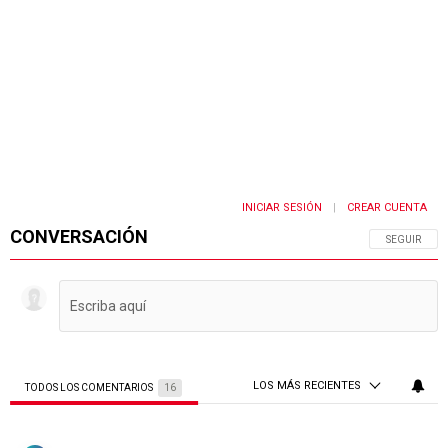
INICIAR SESIÓN
CREAR CUENTA
|
CONVERSACIÓN
SIGA ESTA 
SEGUIR
LOS MÁS RECIENTES
TODOS LOS COMENTARIOS
16
Todos los comentarios
Comentario de Pablo .