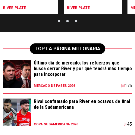
su cuenta en Colombia
cu
re
RIVER PLATE
RIVER PLATE
ME
TOP LA PÁGINA MILLONARIA
Último día de mercado: los refuerzos que
busca cerrar River y por qué tendrá más tiempo
para incorporar
175
MERCADO DE PASES 2026
Rival confirmado para River en octavos de final
de la Sudamericana
45
COPA SUDAMERICANA 2026