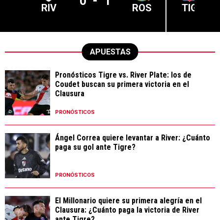
0
-
1
RIV
ROS
TIG
APUESTAS
Pronósticos Tigre vs. River Plate: los de
Coudet buscan su primera victoria en el
Clausura
PRONÓSTICOS
Ángel Correa quiere levantar a River: ¿Cuánto
paga su gol ante Tigre?
PRONÓSTICOS
El Millonario quiere su primera alegría en el
Clausura: ¿Cuánto paga la victoria de River
ante Tigre?