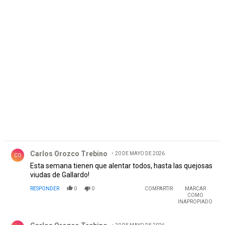
PUBLICIDAD
Comentario de Carlos Orozco Trebino.
Carlos Orozco Trebino
20 DE MAYO DE 2026
CO
Esta semana tienen que alentar todos, hasta las quejosas
viudas de Gallardo!
RESPONDER
0
0
COMPARTIR
MARCAR
COMO
INAPROPIADO
Comentario de Carlos Orozco Trebino.