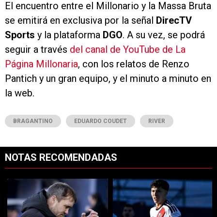
El encuentro entre el Millonario y la Massa Bruta
se emitirá en exclusiva por la señal
DirecTV
Sports
y la plataforma
DGO
. A su vez, se podrá
seguir a través
del canal de YouTube de La
Página Millonaria
, con los relatos de Renzo
Pantich y un gran equipo, y el minuto a minuto en
la web.
BRAGANTINO
EDUARDO COUDET
RIVER
NOTAS RECOMENDADAS
Este listado muestra los artículos con más comentarios en los últimos 7
Un artículo de tendencia con el título "Se define el futuro de Coudet
Un artículo de tendencia con el tí