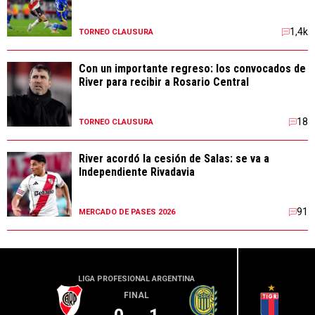
1,4k
TORNEO CLAUSURA
Con un importante regreso: los convocados de
River para recibir a Rosario Central
18
TORNEO CLAUSURA
River acordó la cesión de Salas: se va a
Independiente Rivadavia
91
MERCADO DE PASES 2026
LIGA PROFESIONAL ARGENTINA
LIGA PR
FINAL