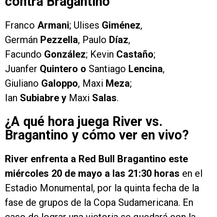
contra Bragantino
Franco
Armani
; Ulises
Giménez
,
Germán
Pezzella
, Paulo
Díaz
,
Facundo
González
; Kevin
Castaño
;
Juanfer
Quintero
o
Santiago
Lencina
,
Giuliano
Galoppo
, Maxi
Meza
;
Ian
Subiabre y
Maxi
Salas
.
¿A qué hora juega River vs.
Bragantino y cómo ver en vivo?
River enfrenta a Red Bull Bragantino este
miércoles 20 de mayo a las 21:30 horas
en el
Estadio Monumental, por la quinta fecha de la
fase de grupos de la Copa Sudamericana. En