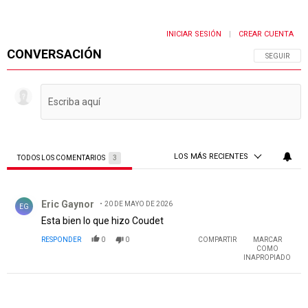
INICIAR SESIÓN
CREAR CUENTA
|
CONVERSACIÓN
SIGA ESTA 
SEGUIR
LOS MÁS RECIENTES
TODOS LOS COMENTARIOS
3
Todos los comentarios
Comentario de Eric Gaynor.
Eric Gaynor
20 DE MAYO DE 2026
EG
Esta bien lo que hizo Coudet
RESPONDER
0
0
COMPARTIR
MARCAR
COMO
INAPROPIADO