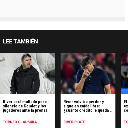
LEE TAMBIÉN
River será multado por el
River volvió a perder y
El
silencio de Coudet y los
sigue en caída libre:
ex
jugadores ante la prensa
¿cuánto crédito le queda a
co
Coudet?
TORNEO CLAUSURA
RIVER PLATE
T