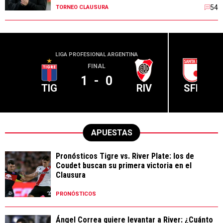
54
TORNEO CLAUSURA
LIGA PROFESIONAL ARGENTINA
CONME
FINAL
1
-
0
TIG
RIV
SFE
APUESTAS
Pronósticos Tigre vs. River Plate: los de
Coudet buscan su primera victoria en el
Clausura
PRONÓSTICOS
Ángel Correa quiere levantar a River: ¿Cuánto