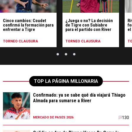
Cinco cambios: Coudet
¿Juega o no? La decisión
Ri
confirmó la formación para
de Tigre con Subiabre
fo
enfrentar a Tigre
para el partido con River
el
TORNEO CLAUSURA
TORNEO CLAUSURA
T
TOP LA PÁGINA MILLONARIA
Confirmado: ya se sabe qué día viajará Thiago
Almada para sumarse a River
130
MERCADO DE PASES 2026