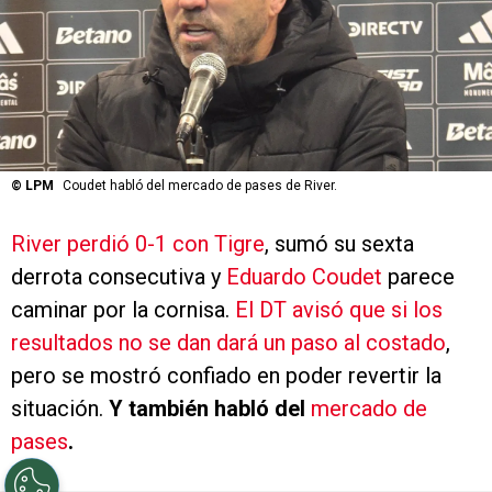
©
LPM
Coudet habló del mercado de pases de River.
River perdió 0-1 con Tigre
, sumó su sexta
derrota consecutiva y
Eduardo Coudet
parece
caminar por la cornisa.
El DT avisó que si los
resultados no se dan dará un paso al costado
,
pero se mostró confiado en poder revertir la
situación.
Y también habló del
mercado de
pases
.