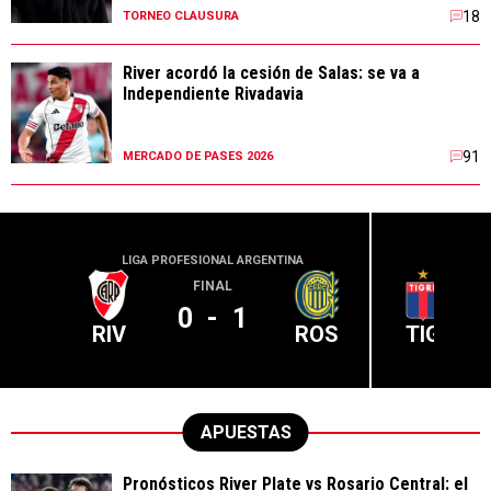
18
TORNEO CLAUSURA
River acordó la cesión de Salas: se va a
Independiente Rivadavia
91
MERCADO DE PASES 2026
LIGA PROFESIONAL ARGENTINA
LIGA PR
FINAL
0
-
1
RIV
ROS
TIG
APUESTAS
Pronósticos River Plate vs Rosario Central: el