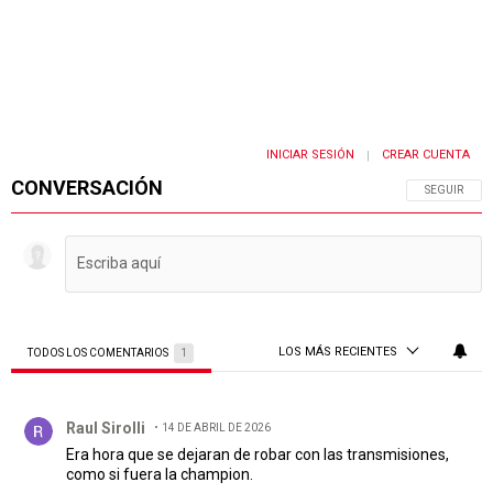
INICIAR SESIÓN
CREAR CUENTA
|
CONVERSACIÓN
SIGA ESTA 
SEGUIR
LOS MÁS RECIENTES
TODOS LOS COMENTARIOS
1
Todos los comentarios
Comentario de Raul Sirolli.
Raul Sirolli
14 DE ABRIL DE 2026
Era hora que se dejaran de robar con las transmisiones,
como si fuera la champion.