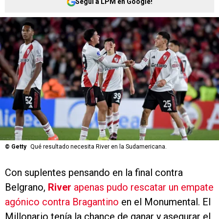
Seguí a LPM en Google!
©
Getty
Qué resultado necesita River en la Sudamericana.
Con suplentes pensando en la final contra
Belgrano,
River
apenas pudo rescatar un empate
agónico contra Bragantino
en el Monumental. El
Millonario tenía la chance de ganar y asegurar el