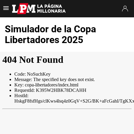
Es tendencia
:
Thiago Almada River
Jaime Peñarol River
River vs. Tig
Simulador de la Copa
ULTIMAS NOTICIAS
Libertadores 2025
STREAMING
TORNEO CLAUSURA
SUDAMERICANA
MERCADO DE PASES
FIXTURE
POSICIONES
OPINIÓN