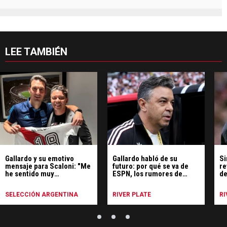
LEE TAMBIÉN
Gallardo y su emotivo
Gallardo habló de su
Si
mensaje para Scaloni: "Me
futuro: por qué se va de
re
he sentido muy
ESPN, los rumores de
de
identificado"
Uruguay y qué hará
SELECCIÓN ARGENTINA
RIVER PLATE
RI