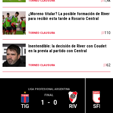
1,4k
TORNEO CLAUSURA
¿Moreno titular? La posible formación de River
para recibir esta tarde a Rosario Central
110
TORNEO CLAUSURA
Inentendible: la decisión de River con Coudet
en la previa al partido con Central
62
TORNEO CLAUSURA
LIGA PROFESIONAL ARGENTINA
CONME
FINAL
1
-
0
TIG
RIV
SFE