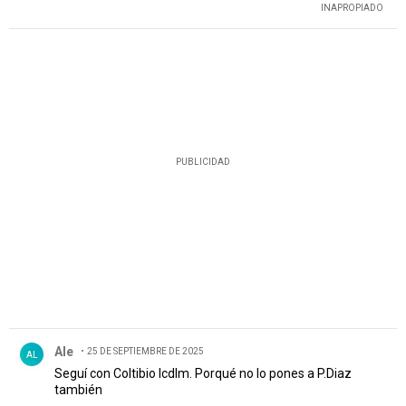
INAPROPIADO
PUBLICIDAD
Comentario de Ale.
Ale
25 DE SEPTIEMBRE DE 2025
AL
Seguí con Coltibio lcdlm. Porqué no lo pones a P.Diaz
también