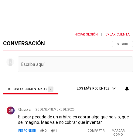
INICIAR SESIÓN
CREAR CUENTA
|
CONVERSACIÓN
SIGA ESTA 
SEGUIR
LOS MÁS RECIENTES
TODOS LOS COMENTARIOS
2
Todos los comentarios
Comentario de Guzzz.
Guzzz
26 DE SEPTIEMBRE DE 2025
GU
El peor pecado de un arbitro es cobrar algo que no vio, que
se imagino. Mas vale no cobrar que inventar
RESPONDER
0
1
COMPARTIR
MARCAR
COMO