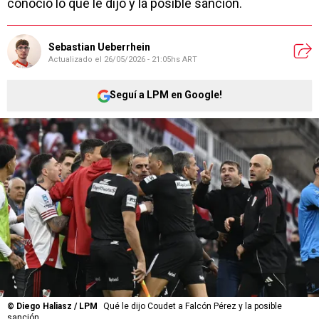
conoció lo que le dijo y la posible sanción.
Sebastian Ueberrhein
Actualizado el
26/05/2026 - 21:05hs ART
Seguí a LPM en Google!
©
Diego Haliasz / LPM
Qué le dijo Coudet a Falcón Pérez y la posible
sanción.