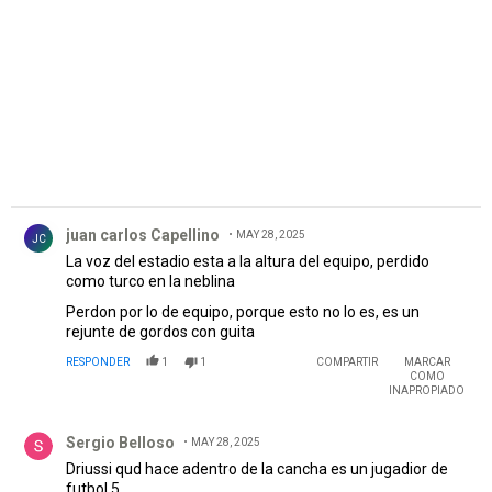
PUBLICIDAD
Comentario de juan carlos Capellino.
juan carlos Capellino
MAY 28, 2025
JC
La voz del estadio esta a la altura del equipo, perdido
como turco en la neblina
Perdon por lo de equipo, porque esto no lo es, es un
rejunte de gordos con guita
RESPONDER
1
1
COMPARTIR
MARCAR
COMO
INAPROPIADO
Comentario de Sergio Belloso.
Sergio Belloso
MAY 28, 2025
Driussi qud hace adentro de la cancha es un jugadior de
futbol 5