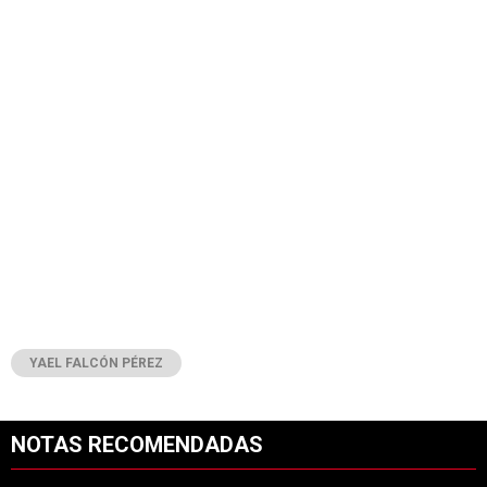
YAEL FALCÓN PÉREZ
NOTAS RECOMENDADAS
Este listado muestra los artículos con más comentarios en los últimos 7