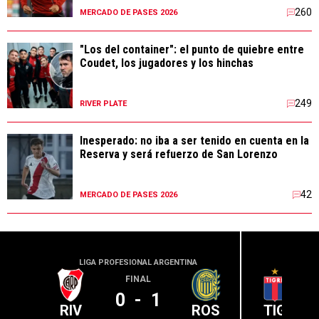
260
MERCADO DE PASES 2026
"Los del container": el punto de quiebre entre
Coudet, los jugadores y los hinchas
249
RIVER PLATE
Inesperado: no iba a ser tenido en cuenta en la
Reserva y será refuerzo de San Lorenzo
42
MERCADO DE PASES 2026
LIGA PROFESIONAL ARGENTINA
LIGA PR
FINAL
0
-
1
RIV
ROS
TIG