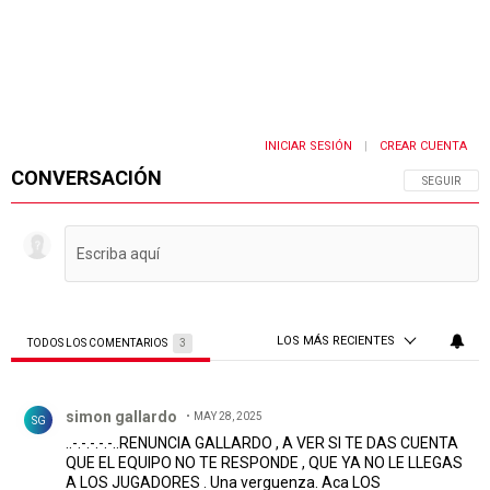
INICIAR SESIÓN
CREAR CUENTA
|
CONVERSACIÓN
SIGA ESTA 
SEGUIR
LOS MÁS RECIENTES
TODOS LOS COMENTARIOS
3
Todos los comentarios
Comentario de simon gallardo.
simon gallardo
MAY 28, 2025
SG
..-.-.-.-.-..RENUNCIA GALLARDO , A VER SI TE DAS CUENTA
QUE EL EQUIPO NO TE RESPONDE , QUE YA NO LE LLEGAS
A LOS JUGADORES . Una verguenza. Aca LOS