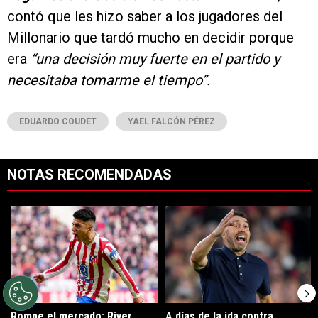
contó que les hizo saber a los jugadores del
Millonario que tardó mucho en decidir porque
era
“una decisión muy fuerte en el partido y
necesitaba tomarme el tiempo”.
EDUARDO COUDET
YAEL FALCÓN PÉREZ
NOTAS RECOMENDADAS
Este listado muestra los artículos con más comentarios en los últimos 7
Un artículo de tendencia con el título "Rompe el mercado: River lleg
Un artículo de tendencia con el tí
Rompe el mercado: River
A días de la ida contra