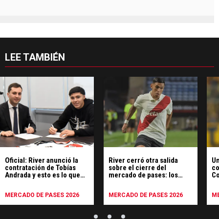
LEE TAMBIÉN
Oficial: River anunció la
River cerró otra salida
Un
contratación de Tobías
sobre el cierre del
co
Andrada y esto es lo que
mercado de pases: los
Co
pagó por su pase
detalles
of
MERCADO DE PASES 2026
MERCADO DE PASES 2026
ME