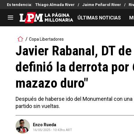
Es tendencia
:
Thiago Almada River
Jaime Peñarol River
Ri
ÚLTIMAS NOTICIAS
M
LIGA PROFESIONAL
TORNEOS
Copa Libertadores
Noticias
Copa Sudamericana
Javier Rabanal, DT de
Tabla de posiciones
Copa Argentina
definió la derrota por
Fixture
Selección Argentina
Reserva
mazazo duro"
Después de haberse ido del Monumental con una go
partido sin vueltas.
Enzo Rueda
16/05/2025 - 10:43hs ART