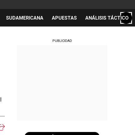
SUDAMERICANA
APUESTAS
ANÁLISIS TÁCTICO
S
PUBLICIDAD
cos
el día
l