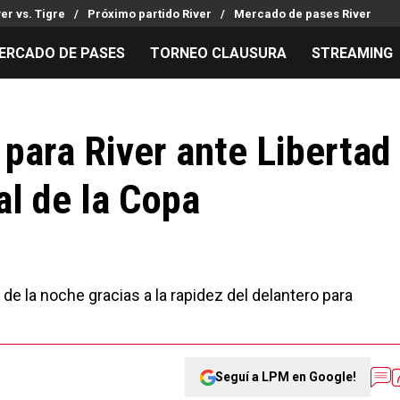
ver vs. Tigre
Próximo partido River
Mercado de pases River
ERCADO DE PASES
TORNEO CLAUSURA
STREAMING
MILLONARIOS
LPM PARA EL HINCHA
APUESTA
Mercado de Pases
Streaming
Noticias
 para River ante Libertad
Análisis tácticos
Entradas
Guías
al de la Copa
Juanfer Quintero
Hinchas
Códigos
Chacho Coudet
Los goles de River
Pronósti
Ex River
Entrevistas
Apuesta d
 de la noche gracias a la rapidez del delantero para
Seguí a LPM en Google!