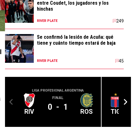
entre Coudet, los jugadores y los
hinchas
249
RIVER PLATE
Se confirmó la lesión de Acuña: qué
tiene y cuánto tiempo estará de baja
l
45
RIVER PLATE
LIGA PROFESIONAL ARGENTINA
LIGA PROFE
s
FINAL
0
-
1
RIV
ROS
TIG