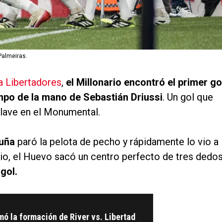
Palmeiras.
pa Libertadores
,
el Millonario encontró el primer go
empo de la mano de Sebastián Driussi
. Un gol que
 llave en el Monumental.
uña
paró la pelota de pecho y rápidamente lo vio a
acio, el Huevo sacó un centro perfecto de tres dedo
gol.
mó la formación de River vs. Libertad