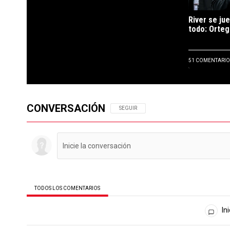
River se jue
todo: Orteg
51 COMENTARIO
CONVERSACIÓN
SIGA ESTA CONVERSACIÓN PARA RECIBIR N
SEGUIR
TODOS LOS COMENTARIOS
Todos los comentarios
Ini