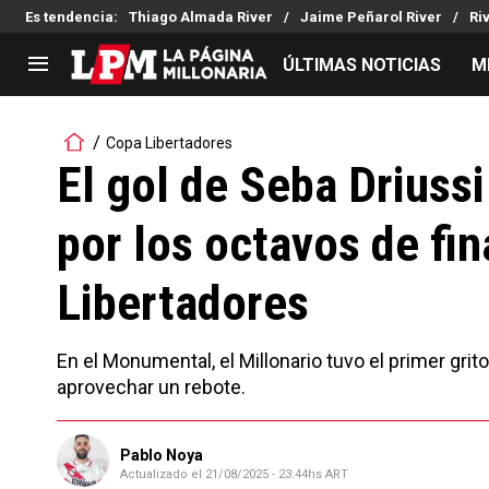
Es tendencia
:
Thiago Almada River
Jaime Peñarol River
Ri
ÚLTIMAS NOTICIAS
M
LIGA PROFESIONAL
TORNEOS
Copa Libertadores
Noticias
Copa Sudamericana
El gol de Seba Driussi
Tabla de posiciones
Copa Argentina
por los octavos de fin
Fixture
Selección Argentina
Reserva
Libertadores
En el Monumental, el Millonario tuvo el primer grito
aprovechar un rebote.
Pablo Noya
Actualizado el
21/08/2025 - 23:44hs ART