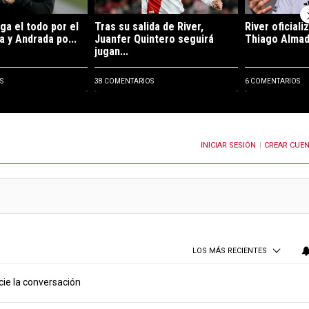
ga el todo por el
Tras su salida de River,
River oficiali
a y Andrada po...
Juanfer Quintero seguirá
Thiago Almada
jugan...
S
38 COMENTARIOS
6 COMENTARIOS
INICIAR SESIÓN
CREAR CUE
OTIFICACIONES CUANDO SE PUBLIQUEN NUEVOS COMENTARIOS
|
LOS MÁS RECIENTES
cie la conversación