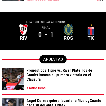
LIGA PROFESIONAL ARGENTINA
LIGA PR
FINAL
0
-
1
RIV
ROS
TIG
APUESTAS
Pronósticos Tigre vs. River Plate: los de
Coudet buscan su primera victoria en el
Clausura
PRONÓSTICOS
Ángel Correa quiere levantar a River: ¿Cuánto
paga su gol ante Tigre?