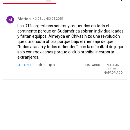
Todos los comentarios
Comentario de Matias.
Matias
3 DE JUNIO DE 2025
Los DT's argentinos son muy requeridos en todo el
continente porque en Sudamérica sobran individualidades
y faltan equipos. Almeyda en Chivas hizo una revolución
que dura hasta ahora porque bajó el mensaje de que
"todos atacan y todos defienden", con la dificultad de jugar
solo con mexicanos porque el club prohíbe incorporar
extranjeros.
RESPONDER
0
0
COMPARTIR
MARCAR
COMO
INAPROPIADO
PUBLICIDAD