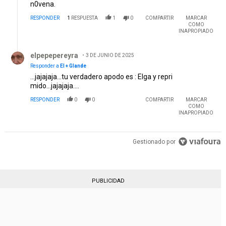
n0vena.
RESPONDER
1
RESPUESTA
1
0
COMPARTIR
MARCAR
COMO
INAPROPIADO
Respuesta de elpepepereyra.
elpepepereyra
3 DE JUNIO DE 2025
Responder a
El + Glande
...jajajaja...tu verdadero apodo es : Elga y repri
mido...jajajaja....
RESPONDER
0
0
COMPARTIR
MARCAR
COMO
INAPROPIADO
Gestionado por
PUBLICIDAD