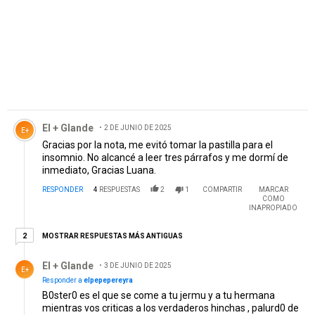
Comentario de El + Glande .
El + Glande
2 DE JUNIO DE 2025
E+
Gracias por la nota, me evitó tomar la pastilla para el
insomnio. No alcancé a leer tres párrafos y me dormí de
inmediato, Gracias Luana.
RESPONDER
4
RESPUESTAS
2
1
COMPARTIR
MARCAR
COMO
INAPROPIADO
2 respuestas más antiguas
MOSTRAR RESPUESTAS MÁS ANTIGUAS
2
Respuesta de El + Glande .
El + Glande
3 DE JUNIO DE 2025
E+
Responder a
elpepepereyra
B0ster0 es el que se come a tu jermu y a tu hermana
mientras vos criticas a los verdaderos hinchas , palurd0 de