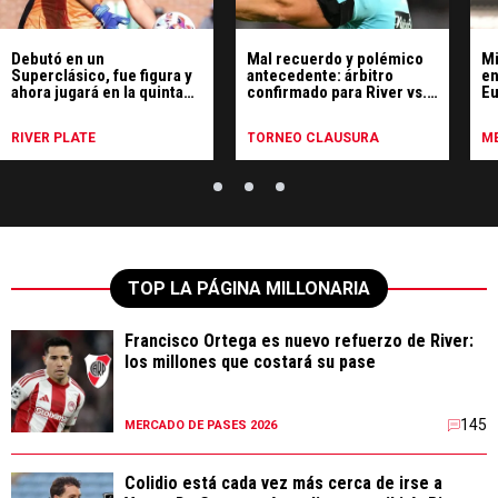
Debutó en un
Mal recuerdo y polémico
Mi
Superclásico, fue figura y
antecedente: árbitro
en
ahora jugará en la quinta
confirmado para River vs.
Eu
categoría del fútbol
Tigre
Ma
argentino
RIVER PLATE
TORNEO CLAUSURA
ME
TOP LA PÁGINA MILLONARIA
Francisco Ortega es nuevo refuerzo de River:
los millones que costará su pase
145
MERCADO DE PASES 2026
Colidio está cada vez más cerca de irse a