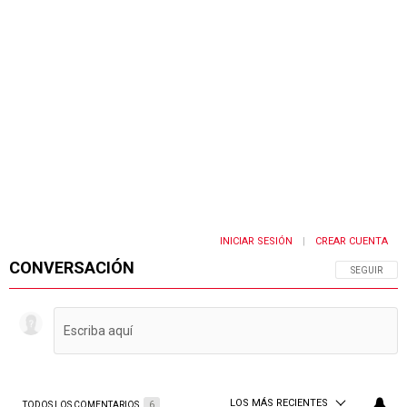
INICIAR SESIÓN
CREAR CUENTA
|
CONVERSACIÓN
SIGA ESTA 
SEGUIR
LOS MÁS RECIENTES
TODOS LOS COMENTARIOS
6