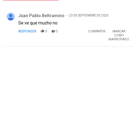
Todos los comentarios
Comentario de Juan Pablo Beltramino.
Juan Pablo Beltramino
23 DE SEPTIEMBRE DE 2025
Se ve que mucho no
RESPONDER
0
0
COMPARTIR
MARCAR
COMO
INAPROPIADO
PUBLICIDAD