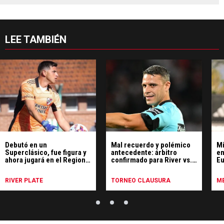
LEE TAMBIÉN
Debutó en un
Mal recuerdo y polémico
Mi
Superclásico, fue figura y
antecedente: árbitro
en
ahora jugará en el Regional
confirmado para River vs.
Eu
Amateur
Tigre
Ma
RIVER PLATE
TORNEO CLAUSURA
ME