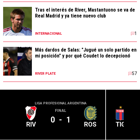
Tras el interés de River, Mastantuono se va de
Real Madrid y ya tiene nuevo club
1
INTERNACIONAL
Más dardos de Salas: "Jugué un solo partido en
mi posición" y por qué Coudet lo decepcionó
57
RIVER PLATE
LIGA PROFESIONAL ARGENTINA
LIGA PR
FINAL
0
-
1
RIV
ROS
TIG