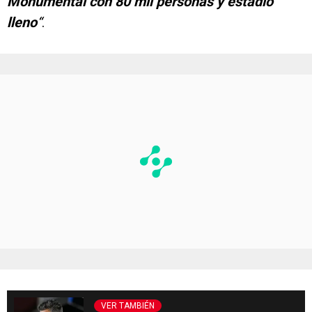
Monumental con 80 mil personas y estadio
lleno
“
.
VER TAMBIÉN