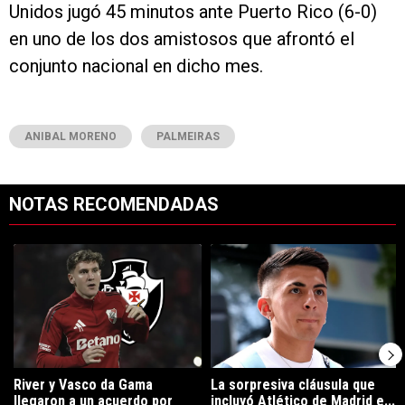
Unidos jugó 45 minutos ante Puerto Rico (6-0)
en uno de los dos amistosos que afrontó el
conjunto nacional en dicho mes.
ANIBAL MORENO
PALMEIRAS
NOTAS RECOMENDADAS
Este listado muestra los artículos con más comentarios en los últimos 7
Un artículo de tendencia con el título "River y Vasco da Gama llegaro
Un artículo de tendencia con el tí
River y Vasco da Gama
La sorpresiva cláusula que
llegaron a un acuerdo por
incluyó Atlético de Madrid e...