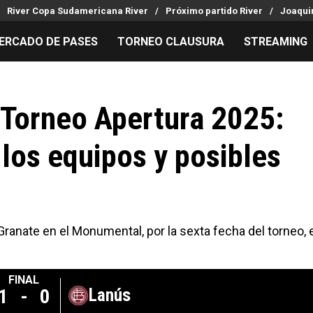
River Copa Sudamericana River
Próximo partido River
Joaquin
ERCADO DE PASES
TORNEO CLAUSURA
STREAMING
MILLONARIOS
LPM PARA EL HINCHA
APUESTA
Mercado de Pases
Streaming
Noticias
l Torneo Apertura 2025:
Análisis tácticos
Entradas
Guías
 los equipos y posibles
Juanfer Quintero
Hinchas
Códigos
Chacho Coudet
Los goles de River
Pronósti
Ex River
Entrevistas
Apuesta d
el Granate en el Monumental, por la sexta fecha del torneo, 
FINAL
1
-
0
Lanús