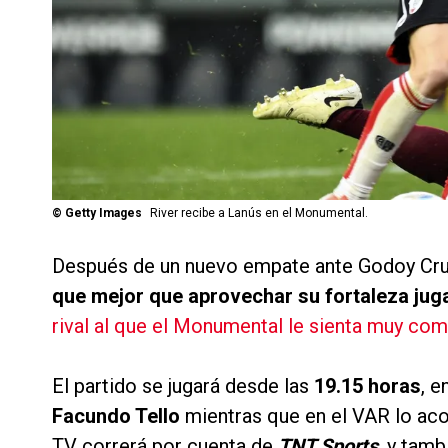
©
Getty Images
River recibe a Lanús en el Monumental.
Después de un nuevo empate ante Godoy Cru
que mejor que aprovechar su fortaleza jug
rival al que el Monumental le sienta muy co
El partido se jugará desde las
19.15 horas
, e
Facundo Tello
mientras que en el VAR lo a
TV correrá por cuenta de
TNT Sports
, y tam