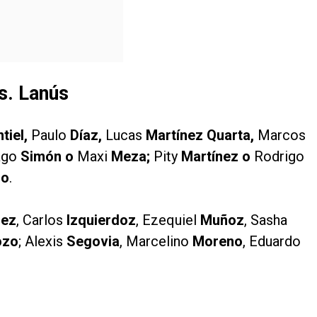
s. Lanús
tiel,
Paulo
Díaz,
Lucas
Martínez Quarta,
Marcos
ago
Simón o
Maxi
Meza;
Pity
Martínez o
Rodrigo
io
.
rez
, Carlos
Izquierdoz
, Ezequiel
Muñoz
, Sasha
ozo
; Alexis
Segovia
, Marcelino
Moreno
, Eduardo