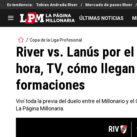
Es tendencia
:
Tobías Andrada River
Mercado de pases River
ÚLTIMAS NOTICIAS
M
LIGA PROFESIONAL
TORNEOS
Copa de la Liga Profesional
Noticias
Copa Sudamericana
River vs. Lanús por e
Tabla de posiciones
Copa Argentina
hora, TV, cómo llegan
Fixture
Selección Argentina
Reserva
formaciones
Viví toda la previa del duelo entre el Millonario y 
La Página Millonaria.
RIV