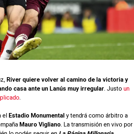
z,
River quiere volver al camino de la victoria y
ando casa ante un Lanús muy irregular
. Justo
un
mplicado
.
n el
Estadio Monumental
y tendrá como árbitro a
compaña
Mauro Vigliano
. La transmisión en vivo por
bién lo podés seguir en
La Página Millonaria
.