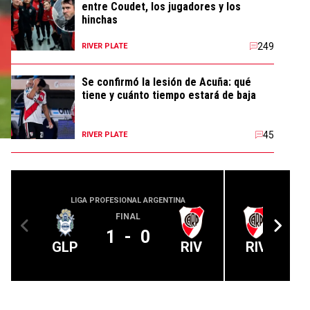
entre Coudet, los jugadores y los
hinchas
249
RIVER PLATE
Se confirmó la lesión de Acuña: qué
tiene y cuánto tiempo estará de baja
45
RIVER PLATE
LIGA PROFESIONAL ARGENTINA
LIGA PROFE
FINAL
1
-
0
GLP
RIV
RIV