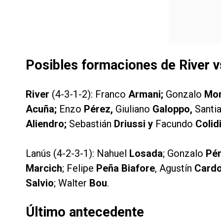
Posibles formaciones de River v
River
(4-3-1-2): Franco
Armani;
Gonzalo
Mon
Acuña;
Enzo
Pérez,
Giuliano
Galoppo,
Santi
Aliendro;
Sebastián
Driussi y
Facundo
Colid
Lanús (4-2-3-1): Nahuel
Losada
; Gonzalo
Pé
Marcich
; Felipe
Peña Biafore
, Agustín
Card
Salvio
; Walter
Bou
.
Último antecedente