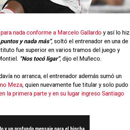
 para nada conforme a Marcelo Gallardo
y así lo hi
 puntos y nada más”
, soltó el entrenador en una de
stituto fue superior en varios tramos del juego y
Montiel.
“Nos tocó ligar”
, dijo el Muñeco.
odavía no arranca, el entrenador además sumó un
ano Meza
, quien nuevamente fue titular y solo pudo
en la primera parte y en su lugar ingreso Santiago
o y un profundo mensaje para el hincha