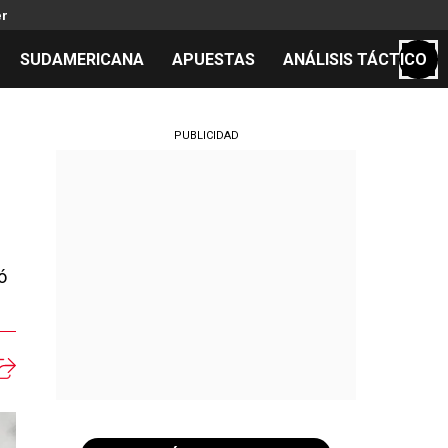
er
SUDAMERICANA
APUESTAS
ANÁLISIS TÁCTICO
S
PUBLICIDAD
cos
el día
ó