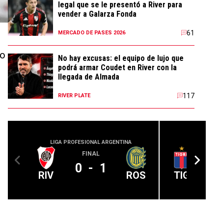
legal que se le presentó a River para
vender a Galarza Fonda
61
MERCADO DE PASES 2026
zo
No hay excusas: el equipo de lujo que
podrá armar Coudet en River con la
llegada de Almada
117
RIVER PLATE
LIGA PROFESIONAL ARGENTINA
LIGA PROFE
FINAL
0
-
1
RIV
ROS
TIG