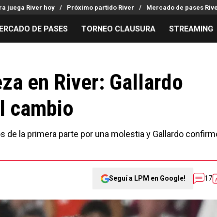
ra juega River hoy
Próximo partido River
Mercado de pases Riv
ERCADO DE PASES
TORNEO CLAUSURA
STREAMING
MILLONARIOS
LPM PARA EL HINCHA
APUESTA
Mercado de Pases
Streaming
Noticias
za en River: Gallardo
Análisis tácticos
Entradas
Guías
el cambio
Juanfer Quintero
Hinchas
Códigos
Chacho Coudet
Los goles de River
Pronósti
Ex River
Entrevistas
Apuesta d
os de la primera parte por una molestia y Gallardo confirm
Seguí a LPM en Google!
17