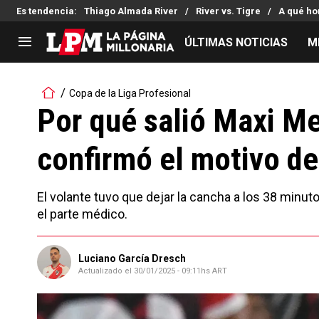
Es tendencia
:
Thiago Almada River
River vs. Tigre
A qué ho
ÚLTIMAS NOTICIAS
M
LIGA PROFESIONAL
TORNEOS
Copa de la Liga Profesional
Noticias
Copa Sudamericana
Por qué salió Maxi Me
Tabla de posiciones
Copa Argentina
confirmó el motivo d
Fixture
Selección Argentina
Reserva
El volante tuvo que dejar la cancha a los 38 minut
el parte médico.
Luciano García Dresch
Actualizado el
30/01/2025 - 09:11hs ART