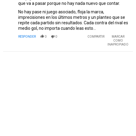
que va a pasar porque no hay nada nuevo que contar.
No hay pase ni juego asociado, floja la marca,
imprecisiones en los últimos metros y un planteo que se
repite cada partido sin resultados. Cada contra del rival es
medio gol, no importa cuando leas esto...
RESPONDER
0
0
COMPARTIR
MARCAR
COMO
INAPROPIADO
PUBLICIDAD