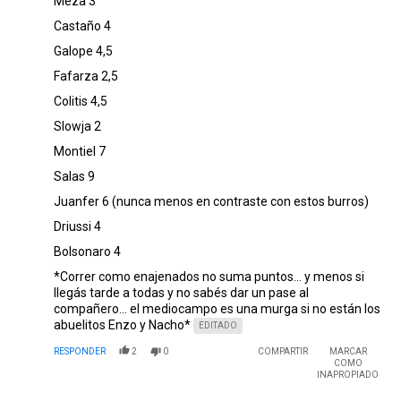
Meza 3
Castaño 4
Galope 4,5
Fafarza 2,5
Colitis 4,5
Slowja 2
Montiel 7
Salas 9
Juanfer 6 (nunca menos en contraste con estos burros)
Driussi 4
Bolsonaro 4
*Correr como enajenados no suma puntos... y menos si
llegás tarde a todas y no sabés dar un pase al
compañero... el mediocampo es una murga si no están los
abuelitos Enzo y Nacho*
EDITADO
RESPONDER
2
0
COMPARTIR
MARCAR
COMO
INAPROPIADO