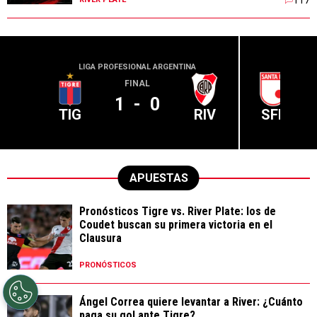
LIGA PROFESIONAL ARGENTINA
CONME
FINAL
1
-
0
TIG
RIV
SFE
APUESTAS
Pronósticos Tigre vs. River Plate: los de
Coudet buscan su primera victoria en el
Clausura
PRONÓSTICOS
Ángel Correa quiere levantar a River: ¿Cuánto
paga su gol ante Tigre?