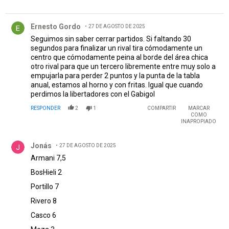
Comentario de Ernesto Gordo.
Ernesto Gordo
27 DE AGOSTO DE 2025
Seguimos sin saber cerrar partidos. Si faltando 30
segundos para finalizar un rival tira cómodamente un
centro que cómodamente peina al borde del área chica
otro rival para que un tercero libremente entre muy solo a
empujarla para perder 2 puntos y la punta de la tabla
anual, estamos al horno y con fritas. Igual que cuando
perdimos la libertadores con el Gabigol
RESPONDER
2
1
COMPARTIR
MARCAR
COMO
INAPROPIADO
Comentario de Jonás.
Jonás
27 DE AGOSTO DE 2025
Armani 7,5
BosHieli 2
Portillo 7
Rivero 8
Casco 6