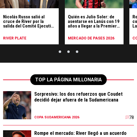
Nicolás Russo salió al
Quién es Julio Soler: de
Ro
cruce de River por la
asentarse en Lanús con 19
co
salida del Comité Ejecutivo
años a llegar a la Premier
L
de AFA
League
RIVER PLATE
MERCADO DE PASES 2026
CO
P
TOP LA PÁGINA MILLONARIA
Sorpresivo: los dos refuerzos que Coudet
decidió dejar afuera de la Sudamericana
78
COPA SUDAMERICANA 2026
Rompe el mercado: River llegó a un acuerdo