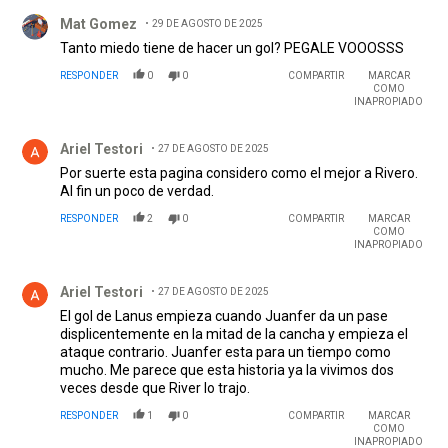
Comentario de Mat Gomez.
Mat Gomez
29 DE AGOSTO DE 2025
Tanto miedo tiene de hacer un gol? PEGALE VOOOSSS
RESPONDER
0
0
COMPARTIR
MARCAR
COMO
INAPROPIADO
Comentario de Ariel Testori.
Ariel Testori
27 DE AGOSTO DE 2025
Por suerte esta pagina considero como el mejor a Rivero.
Al fin un poco de verdad.
RESPONDER
2
0
COMPARTIR
MARCAR
COMO
INAPROPIADO
Comentario de Ariel Testori.
Ariel Testori
27 DE AGOSTO DE 2025
El gol de Lanus empieza cuando Juanfer da un pase
displicentemente en la mitad de la cancha y empieza el
ataque contrario. Juanfer esta para un tiempo como
mucho. Me parece que esta historia ya la vivimos dos
veces desde que River lo trajo.
RESPONDER
1
0
COMPARTIR
MARCAR
COMO
INAPROPIADO