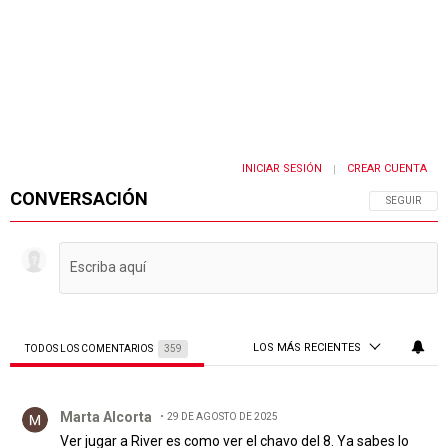
INICIAR SESIÓN
CREAR CUENTA
|
CONVERSACIÓN
SIGA ESTA 
SEGUIR
LOS MÁS RECIENTES
TODOS LOS COMENTARIOS
359
Todos los comentarios
Comentario de Marta Alcorta.
Marta Alcorta
29 DE AGOSTO DE 2025
Ver jugar a River es como ver el chavo del 8. Ya sabes lo