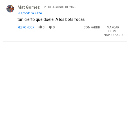
Respuesta de Mat Gomez.
Mat Gomez
29 DE AGOSTO DE 2025
Responder a
Zazo
tan cierto que duele. A los bots focas.
RESPONDER
0
0
COMPARTIR
MARCAR
COMO
INAPROPIADO
PUBLICIDAD