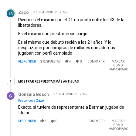
Comentario de Zazo.
Zazo
27 DE AGOSTO DE 2025
ZA
Rivero es el mismo que el DT no anotó entre los 43 de la
libertadores.
Es el mismo que prestaron sin cargo
Es el mismo que debutó recién a los 21 años. Y lo
desplazaron por compras de millones que además
jugaban con perfil cambiado
RESPONDER
3
RESPUESTAS
4
0
COMPARTIR
MARCAR
COMO
INAPROPIADO
1 respuesta más antiguas
MOSTRAR RESPUESTAS MÁS ANTIGUAS
1
Respuesta de Gonzalo Bosch.
Gonzalo Bosch
27 DE AGOSTO DE 2025
Responder a
Zazo
Exacto, si tuviera de representante a Berman jugaba de
titular
RESPONDER
3
0
COMPARTIR
MARCAR
COMO
INAPROPIADO