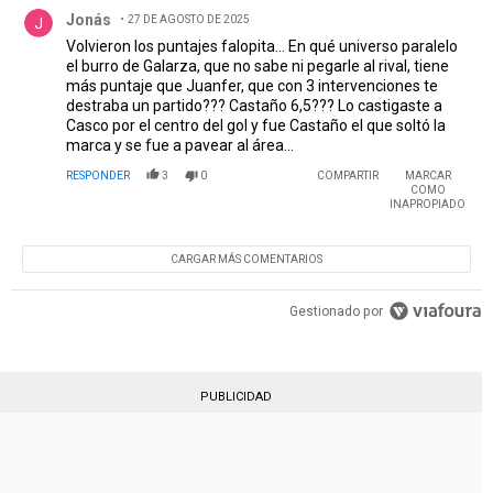
Comentario de Jonás.
Jonás
27 DE AGOSTO DE 2025
Volvieron los puntajes falopita... En qué universo paralelo
el burro de Galarza, que no sabe ni pegarle al rival, tiene
más puntaje que Juanfer, que con 3 intervenciones te
destraba un partido??? Castaño 6,5??? Lo castigaste a
Casco por el centro del gol y fue Castaño el que soltó la
marca y se fue a pavear al área...
RESPONDER
3
0
COMPARTIR
MARCAR
COMO
INAPROPIADO
CARGAR MÁS COMENTARIOS
Gestionado por
PUBLICIDAD