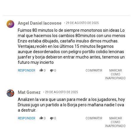
Comentario de Angel Daniel Iacovone.
Angel Daniel Iacovone
29 DE AGOSTO DE 2025
AD
Fuimos 80 minutos lo de siempre monotonos sin ideas Lo
mal que hacemos los cambios 80minutos con uno menos
Enzo estaba dibujado, castaño insulso dimos muchas.
Ventajas,recién en los últimos 15 minutos llegamos
aunque desordenados con peligro portillo colidio lencinas
juanfer y borja debieron entrar mucho antes, tenemos un
futuro muy incierto
RESPONDER
0
0
COMPARTIR
MARCAR
COMO
INAPROPIADO
Comentario de Mat Gomez.
Mat Gomez
29 DE AGOSTO DE 2025
Analizen la vara que usan para medir a los jugadores, hoy
Driussi jugo un partido a lo Borja pero mañana nadie l ova
a destruir.
RESPONDER
0
0
COMPARTIR
MARCAR
COMO
INAPROPIADO