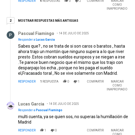
RESPONDER
4
RESPUESTAS
0
2
COMPARTIR
MARCAR
segundo basta de MQ aprovecha estos partidos para
COMO
poner a rivero ya que le hicieron una clausula de 100 palos
INAPROPIADO
ponelo a el que sabes que se la banca contra equipos
poderosos de sudamerica MQ en un partido con las
2 respuestas más antiguas
MOSTRAR RESPUESTAS MÁS ANTIGUAS
2
pulsaciones a mil te deja con uno menos es como tener a
Respuesta de Pascual Fiamingo.
rojo en el equipo y un lateral izquierdo para poder cubrir a
Pascual Fiamingo
14 DE JULIO DE 2025
acuña nose queva a pasar con ese cepeda
supuestamente lo tenes pensado como lateral por
Responder a
Lucas Garcia
izquierda también, pero bueno acelera por uno viejo pero
Sabes que? , no se trata de si son caros o baratos , hasta
tampoco te dejes robar o sea talleres por dos jugadores te
ahora trajo un montón que ninguno supera a lo que river
saca un jugador quebpo más malo que sea es patrimonio
presto .Estos cobran sueldos europeos y se niegan a irse
del club gratis y 11 palos y a eso suma le los 10 qué
.Te parece buen negocio que el mismo que los trajo con
gastaste por salas
desparpajo los echa , porque no les paga el sueldo
el,Fracasado toral , No se vive solamente con Madrid.
RESPONDER
1
RESPUESTA
0
1
COMPARTIR
MARCAR
COMO
INAPROPIADO
Respuesta de Lucas Garcia.
Lucas Garcia
14 DE JULIO DE 2025
Responder a
Pascual Fiamingo
multi cuenta, ya se quien sos, no superas la humillación de
Madrid
RESPONDER
1
0
COMPARTIR
MARCAR
COMO