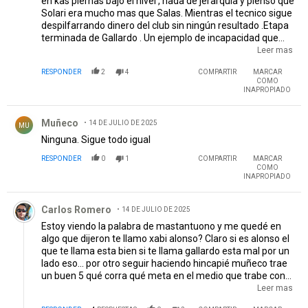
en kas piernas bajo el nivel , nada de jerarquía y pienso que
Solari era mucho mas que Salas. Mientras el tecnico sigue
despilfarrando dinero del club sin ningún resultado .Etapa
terminada de Gallardo . Un ejemplo de incapacidad que
nadie quiere reconocer. Una compra peor que ja otra ,
Leer mas
Todabia tiene un excelente 9 al que arruino y esta por
RESPONDER
2
4
COMPARTIR
MARCAR
echar oara traer seguramente un 4 de copas horrible.
COMO
INAPROPIADO
Comentario de Muñeco .
Muñeco
14 DE JULIO DE 2025
MU
Ninguna. Sigue todo igual
RESPONDER
0
1
COMPARTIR
MARCAR
COMO
INAPROPIADO
Comentario de Carlos Romero.
Carlos Romero
14 DE JULIO DE 2025
Estoy viendo la palabra de mastantuono y me quedé en
algo que dijeron te llamo xabi alonso? Claro si es alonso el
que te llama esta bien si te llama gallardo esta mal por un
lado eso... por otro seguir haciendo hincapié muñeco trae
un buen 5 qué corra qué meta en el medio que trabe con
la cabeza qué te corte el ataque rival en el medio que te
Leer mas
tape esos huesos qué lo jubile a enzo perez de una vez, y