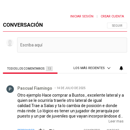
INICIAR SESIÓN
CREAR CUENTA
|
CONVERSACIÓN
SIGA ESTA 
SEGUIR
LOS MÁS RECIENTES
TODOS LOS COMENTARIOS
13
Todos los comentarios
Comentario de Pascual Fiamingo.
Pascual Fiamingo
14 DE JULIO DE 2025
Otro ejemplo Hace comprar a Bustos , excelente lateral y a
quien se le ocurriría traerle otro lateral de igual
calidad.Trae a Salas y ta lo cambia de posición e donde
más rinde. Lo lógico es tener un jugador de jerarquía por
puesto y un par de juveniles que vayan incorporándose de
a poco.como suplentes Este a los juveniles los regala , y
Leer mas
triunfa en otro lado.Tenia a Mediba y compra a Herrera.