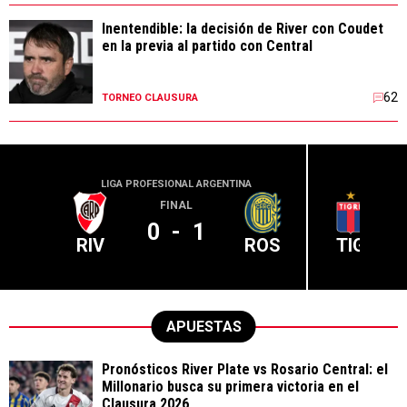
Inentendible: la decisión de River con Coudet
en la previa al partido con Central
62
TORNEO CLAUSURA
LIGA PROFESIONAL ARGENTINA
LIGA PR
FINAL
0
-
1
RIV
ROS
TIG
APUESTAS
Pronósticos River Plate vs Rosario Central: el
Millonario busca su primera victoria en el
Clausura 2026