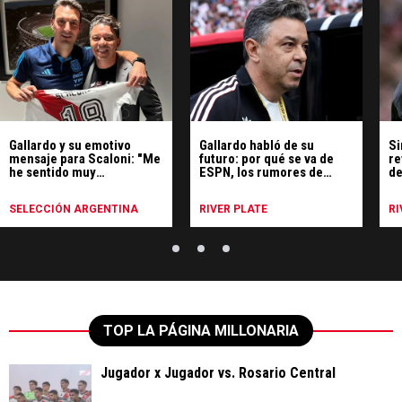
Gallardo y su emotivo
Gallardo habló de su
Si
mensaje para Scaloni: "Me
futuro: por qué se va de
re
he sentido muy
ESPN, los rumores de
de
identificado"
Uruguay y qué hará
SELECCIÓN ARGENTINA
RIVER PLATE
RI
TOP LA PÁGINA MILLONARIA
Jugador x Jugador vs. Rosario Central