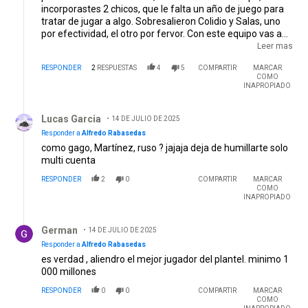
incorporastes 2 chicos, que le falta un año de juego para
tratar de jugar a algo. Sobresalieron Colidio y Salas, uno
por efectividad, el otro por fervor. Con este equipo vas a
encarar la Libertadores??? Al menos dejalo a Borja, que
Leer mas
entra 5´ y te mete un gol. El Pity no puede jugar más como
RESPONDER
2
RESPUESTAS
4
5
COMPARTIR
MARCAR
profesional, que vaya a jugar al futsal, no en la primera de
COMO
River. A Aliendro lo quieren todos los equipos y vos lo
INAPROPIADO
regalas por desconocidos. No parece que te estás
Respuesta de Lucas Garcia.
equivocando ???. Regalás nuestros mejores jugadores y te
Lucas Garcia
cobran carísimos jugadores del montón. No será hora de
14 DE JULIO DE 2025
que venga un nuevo DT, que sepa algo de futbol ???
Responder a
Alfredo Rabasedas
como gago, Martínez, ruso ? jajaja deja de humillarte solo
multi cuenta
RESPONDER
2
0
COMPARTIR
MARCAR
COMO
INAPROPIADO
Respuesta de German.
German
14 DE JULIO DE 2025
Responder a
Alfredo Rabasedas
es verdad , aliendro el mejor jugador del plantel. minimo 1
000 millones
RESPONDER
0
0
COMPARTIR
MARCAR
COMO