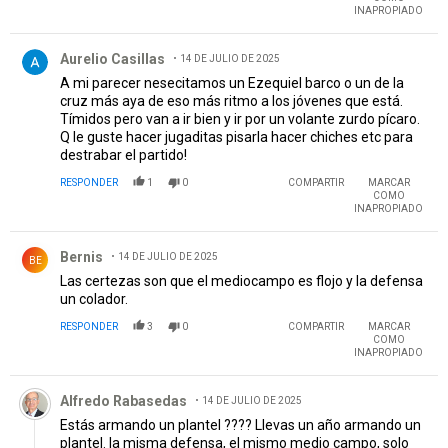
INAPROPIADO
Comentario de Aurelio Casillas.
Aurelio Casillas
14 DE JULIO DE 2025
A mi parecer nesecitamos un Ezequiel barco o un de la
cruz más aya de eso más ritmo a los jóvenes que está.
Tímidos pero van a ir bien y ir por un volante zurdo pícaro.
Q le guste hacer jugaditas pisarla hacer chiches etc para
destrabar el partido!
RESPONDER
1
0
COMPARTIR
MARCAR
COMO
INAPROPIADO
Comentario de Bernis.
Bernis
14 DE JULIO DE 2025
BE
Las certezas son que el mediocampo es flojo y la defensa
un colador.
RESPONDER
3
0
COMPARTIR
MARCAR
COMO
INAPROPIADO
Comentario de Alfredo Rabasedas.
Alfredo Rabasedas
14 DE JULIO DE 2025
Estás armando un plantel ???? Llevas un año armando un
plantel. la misma defensa, el mismo medio campo, solo