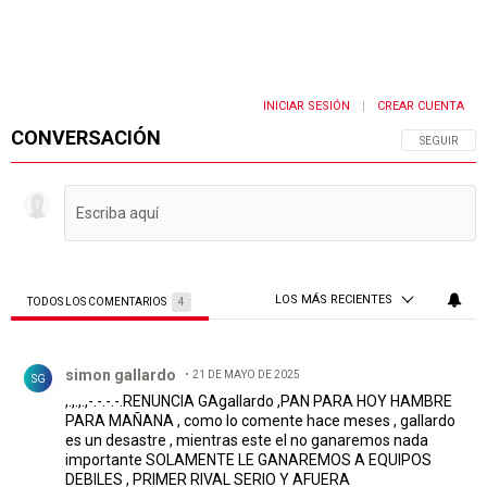
INICIAR SESIÓN
CREAR CUENTA
|
CONVERSACIÓN
SIGA ESTA 
SEGUIR
LOS MÁS RECIENTES
TODOS LOS COMENTARIOS
4
Todos los comentarios
Comentario de simon gallardo.
simon gallardo
21 DE MAYO DE 2025
SG
,.,.,.,-.-.-.-.RENUNCIA GAgallardo ,PAN PARA HOY HAMBRE
PARA MAÑANA , como lo comente hace meses , gallardo
es un desastre , mientras este el no ganaremos nada
importante SOLAMENTE LE GANAREMOS A EQUIPOS
DEBILES , PRIMER RIVAL SERIO Y AFUERA