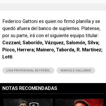
Federico Gattoni es quien no firmó planilla y se
quedó afuera del banco de suplentes. Platense,
por su parte, irá con el siguiente equipo titular:
Cozzani; Saborído, Vázquez, Salomón, Silva;
Picco, Herrera; Mainero, Taborda, R. Martínez;
Lotti
.
LIGA PROFESIONAL DE FÚTBOL
MARCELO GALLARDO
NOTAS RECOMENDADAS
Este listado muestra los artículos con más comentarios en los últimos 7
Un artículo de tendencia con el título "River y Vasco da Gama llegaro
Un artículo de tendencia con el tí