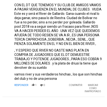
CON EL DT QUE TENEMOS Y SU CLUB DE AMIGOS VAMOS
A PASAR VERGUENZA EN EL MUNDIAL DE CLUBES . VIUDA
Este es y será el River de Gallardo. Gana cuando el rival lo
deja ganar, sino pasa lo de Riestra. Ciudad de Bolívar no
fue a no perder, sino a no perder por goleada. Gallardo
post 2018 va a seguir siendo un fracaso para River ,NOS
VA A HACER PERDER EL AÑO . UNA VEZ QUE QUEDEMOS
AFUERA DE TODO RESIEN SE VA A IR , ES UNA PERSONA
TERCA CAPRICHOSA ,SOBERBIA , NECIA , SENIL , QUE
PIENZA SOLAMENTE EN EL Y NO EN EL BIEN DE RIVER ,
, Y ESPERO QUE RIVER NO GASTE MAS PLATA EN
COMPRA DE JUGADORES QUE EL DT DEMUESTRE
TRABAJO Y POTENCIE JUGADORES , PARA ESO COBRA 9
MILLONES DE DOLARES . y la plata de driusi la tiene que
devolver de su sueldo
vamos river y sus verdaderos hinchas , los que son hinchas
del club y no de una persona
RESPONDER
1
0
COMPARTIR
MARCAR
COMO
INAPROPIADO