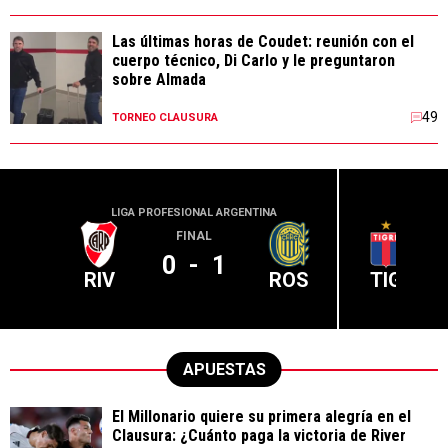
Las últimas horas de Coudet: reunión con el
cuerpo técnico, Di Carlo y le preguntaron
sobre Almada
49
TORNEO CLAUSURA
LIGA PROFESIONAL ARGENTINA
LIGA PR
FINAL
0
-
1
RIV
ROS
TIG
APUESTAS
El Millonario quiere su primera alegría en el
Clausura: ¿Cuánto paga la victoria de River