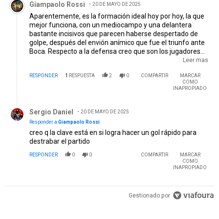
Giampaolo Rossi
20 DE MAYO DE 2025
Aparentemente, es la formación ideal hoy por hoy, la que
mejor funciona, con un mediocampo y una delantera
bastante incisivos que parecen haberse despertado de
golpe, después del envión anímico que fue el triunfo ante
Boca. Respecto a la defensa creo que son los jugadores
que mejor se acoplan con un Bustos que parece despegar
Leer mas
definitivamente. Creo que si River no logra definirlo en el
RESPONDER
1
RESPUESTA
2
0
COMPARTIR
MARCAR
primer tiempo será bastante dura. Espero que Driussi siga
COMO
afilado.
INAPROPIADO
Respuesta de Sergio Daniel.
Sergio Daniel
20 DE MAYO DE 2025
Responder a
Giampaolo Rossi
creo q la clave está en si logra hacer un gol rápido para
destrabar el partido
RESPONDER
0
0
COMPARTIR
MARCAR
COMO
INAPROPIADO
Gestionado por