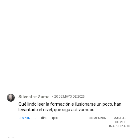
PUBLICIDAD
Comentario de Silvestre Zama.
Silvestre Zama
20 DE MAYO DE 2025
Qué lindo leer la formación e ilusionarse un poco, han
levantado el nivel, que siga así, vamooo
RESPONDER
0
0
COMPARTIR
MARCAR
COMO
INAPROPIADO
Comentario de Giampaolo Rossi.