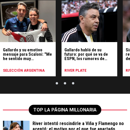
Gallardo y su emotivo
Gallardo habló de su
Si
mensaje para Scaloni: "Me
futuro: por qué se va de
re
he sentido muy
ESPN, los rumores de
de
identificado"
Uruguay y qué hará
SELECCIÓN ARGENTINA
RIVER PLATE
RI
TOP LA PÁGINA MILLONARIA
River intentó rescindirle a Viña y Flamengo no
aceptó: el motivo por el que fue apartado