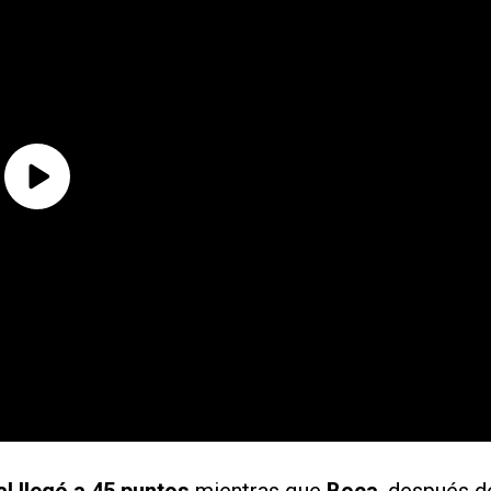
l llegó a 45 puntos
mientras que
Boca
, después d