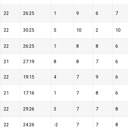
22
26:25
1
9
6
7
22
30:25
5
10
2
10
22
26:25
1
8
8
6
21
27:19
8
8
7
6
22
19:15
4
7
9
6
21
17:16
1
7
8
6
22
29:26
3
7
7
8
22
24:26
-2
7
7
8