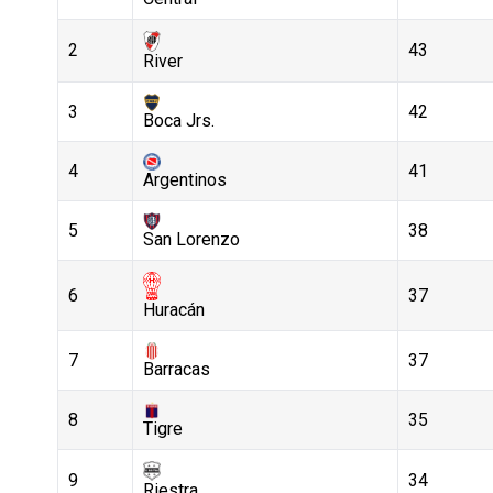
2
43
River
3
42
Boca Jrs.
4
41
Argentinos
5
38
San Lorenzo
6
37
Huracán
7
37
Barracas
8
35
Tigre
9
34
Riestra