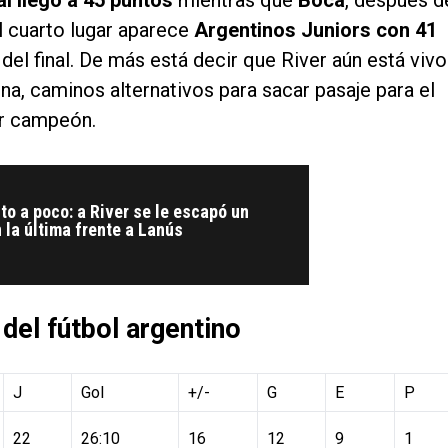
 cuarto lugar aparece
Argentinos Juniors con 41
el final. De más está decir que River aún está vivo
ina, caminos alternativos para sacar pasaje para el
ir campeón.
o a poco: a River se le escapó un
n la última frente a Lanús
 del fútbol argentino
J
Gol
+/-
G
E
P
22
26:10
16
12
9
1