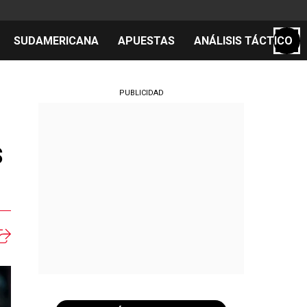
SUDAMERICANA
APUESTAS
ANÁLISIS TÁCTICO
S
PUBLICIDAD
s
cos
el día