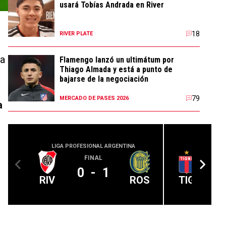
usará Tobías Andrada en River
18
RIVER PLATE
sa
Flamengo lanzó un ultimátum por
Thiago Almada y está a punto de
bajarse de la negociación
79
MERCADO DE PASES 2026
a
LIGA PROFESIONAL ARGENTINA
LIGA PROFE
FINAL
0
-
1
RIV
ROS
TIG