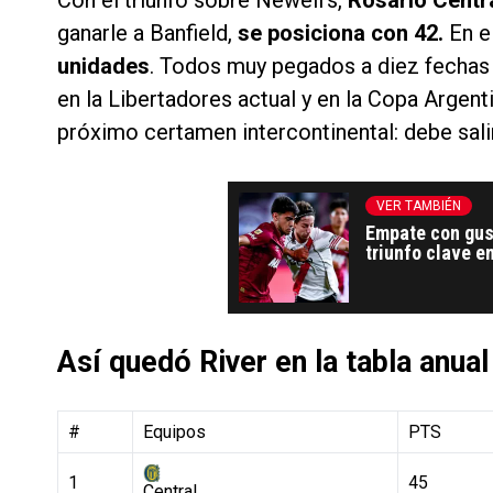
ganarle a Banfield,
se posiciona con 42.
En el
unidades
. Todos muy pegados a diez fechas d
en la Libertadores actual y en la Copa Argent
próximo certamen intercontinental: debe sal
VER TAMBIÉN
Empate con gust
triunfo clave e
Así quedó River en la tabla anual
#
Equipos
PTS
1
45
Central