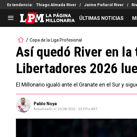
Es tendencia
:
Thiago Almada River
Jaime Peñarol River
Ri
ÚLTIMAS NOTICIAS
M
LIGA PROFESIONAL
TORNEOS
Copa de la Liga Profesional
Noticias
Copa Sudamericana
Así quedó River en la 
Tabla de posiciones
Copa Argentina
Libertadores 2026 lu
Fixture
Selección Argentina
Reserva
El Millonario igualó ante el Granate en el Sur y si
Pablo Noya
Actualizado el
25/08/2025 - 23:47hs ART