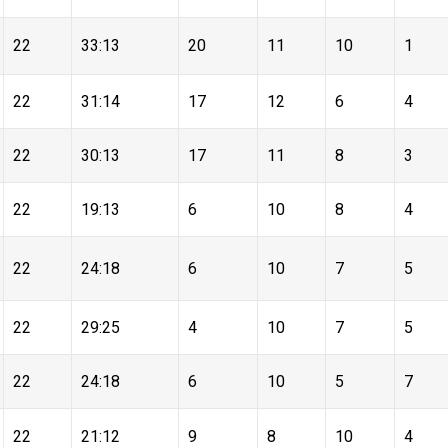
22
33:13
20
11
10
1
22
31:14
17
12
6
4
22
30:13
17
11
8
3
22
19:13
6
10
8
4
22
24:18
6
10
7
5
22
29:25
4
10
7
5
22
24:18
6
10
5
7
22
21:12
9
8
10
4