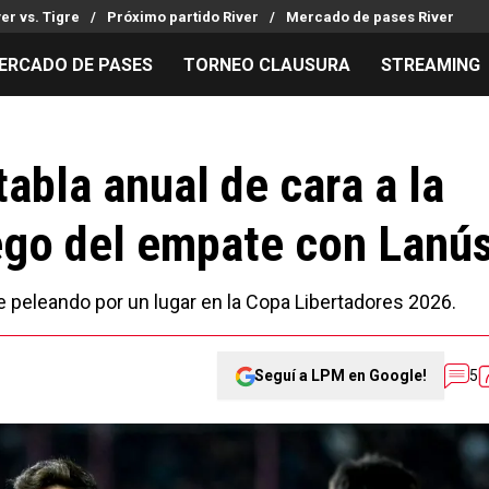
ver vs. Tigre
Próximo partido River
Mercado de pases River
ERCADO DE PASES
TORNEO CLAUSURA
STREAMING
MILLONARIOS
LPM PARA EL HINCHA
APUESTA
Mercado de Pases
Streaming
Noticias
tabla anual de cara a la
Análisis tácticos
Entradas
Guías
ego del empate con Lanú
Juanfer Quintero
Hinchas
Códigos
Chacho Coudet
Los goles de River
Pronósti
Ex River
Entrevistas
Apuesta d
gue peleando por un lugar en la Copa Libertadores 2026.
Seguí a LPM en Google!
5