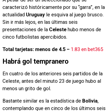
caracterizó históricamente por su “garra”, en la
actualidad
Uruguay
le esquiva al juego brusco.
Sin ir más lejos, en las últimas seis
presentaciones de la
Celeste
hubo menos de
cinco futbolistas apercibidos.
Total tarjetas: menos de 4.5 –
1.83 en bet365
Habrá gol tempranero
En cuatro de los anteriores seis partidos de la
Celeste, antes del minuto 23 de juego hubo al
menos un grito de gol.
Bastante similar es la estadística de
Bolivia
,
contemplando que en cinco de los últimos seis