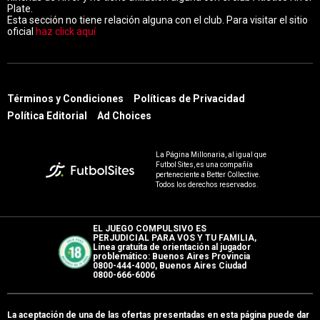
Plate.
Esta sección no tiene relación alguna con el club. Para visitar el sitio
oficial
haz click aquí
Términos y Condiciones
Políticas de Privacidad
Política Editorial
Ad Choices
La Página Millonaria, al igual que
Futbol Sites, es una compañía
perteneciente a Better Collective.
Todos los derechos reservados.
EL JUEGO COMPULSIVO ES
PERJUDICIAL PARA VOS Y TU FAMILIA,
Línea gratuita de orientación al jugador
problemático: Buenos Aires Provincia
0800-444-4000, Buenos Aires Ciudad
0800-666-6006
La aceptación de una de las ofertas presentadas en esta página puede dar