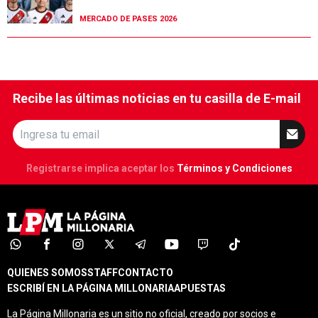
MERCADO DE PASES 2026
Recibe las últimas noticias en tu casilla de E-mail
Registrarse implica aceptar los
Términos y Condiciones
QUIENES SOMOS
STAFF
CONTACTO
ESCRIBÍ EN LA PÁGINA MILLONARIA
APUESTAS
La Página Millonaria es un sitio no oficial, creado por socios e