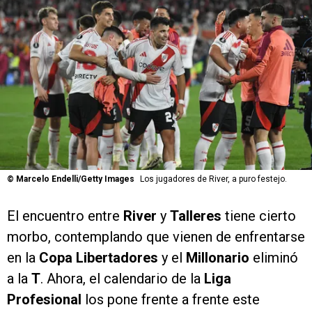
©
Marcelo Endelli/Getty Images
Los jugadores de River, a puro festejo.
El encuentro entre
River
y
Talleres
tiene cierto
morbo, contemplando que vienen de enfrentarse
en la
Copa Libertadores
y el
Millonario
eliminó
a la
T
. Ahora, el calendario de la
Liga
Profesional
los pone frente a frente este