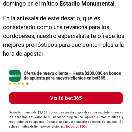
domingo en el mítico
Estadio Monumental
.
En la antesala de este desafío, que es
considerado como una revancha para los
cordobeses, nuestro especialista te ofrece los
mejores pronósticos para que contemples a la
hora de apostar.