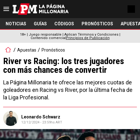
NOTICIAS
GUÍAS
CÓDIGOS
PRONÓSTICOS
APUESTA
18+ | Juego responsable | Aplican Términos y Condiciones |
Contenido comercial
Principios de Publicación
Apuestas
Pronósticos
River vs Racing: los tres jugadores
con más chances de convertir
La Página Millonaria te ofrece las mejores cuotas de
goleadores en Racing vs River, por la última fecha de
la Liga Profesional.
Leonardo Schwarz
12/12/2024 - 23:59hs ART