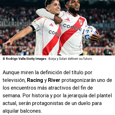
©
Rodrigo Valle/Getty Images
Borja y Solari definen su futuro.
Aunque miren la definición del título por
televisión,
Racing
y
River
protagonizarán uno de
los encuentros más atractivos del fin de
semana. Por historia y por la jerarquía del plantel
actual, serán protagonistas de un duelo para
alquilar balcones.