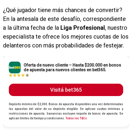
¿Qué jugador tiene más chances de convertir?
En la antesala de este desafío, correspondiente
a la última fecha de la
Liga Profesional
, nuestro
especialista te ofrece los mejores cuotas de los
delanteros con más probabilidades de festejar.