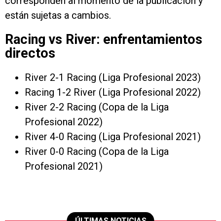
corresponden al momento de la publicación y
están sujetas a cambios.
Racing vs River: enfrentamientos
directos
River 2-1 Racing (Liga Profesional 2023)
Racing 1-2 River (Liga Profesional 2022)
River 2-2 Racing (Copa de la Liga
Profesional 2022)
River 4-0 Racing (Liga Profesional 2021)
River 0-0 Racing (Copa de la Liga
Profesional 2021)
ÚLTIMAS NOTICIAS