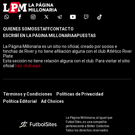
QUIENES SOMOS
STAFF
CONTACTO
ESCRIBÍ EN LA PÁGINA MILLONARIA
APUESTAS
La Página Millonaria es un sitio no oficial, creado por socios e
hinchas de River y no tiene afiliación alguna con el club Atlético River
Plate.
Esta sección no tiene relación alguna con el club. Para visitar el sitio
oficial
haz click aquí
Términos y Condiciones
Políticas de Privacidad
Política Editorial
Ad Choices
La Página Millonaria, al igual que
Futbol Sites, es una compañía
perteneciente a Better Collective.
Todos los derechos reservados.