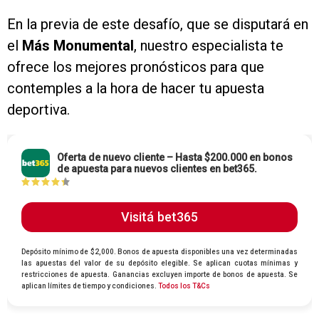
En la previa de este desafío, que se disputará en
el
Más Monumental
, nuestro especialista te
ofrece los mejores pronósticos para que
contemples a la hora de hacer tu apuesta
deportiva.