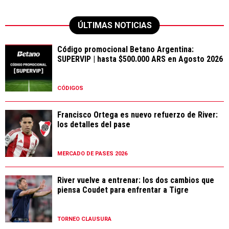
ÚLTIMAS NOTICIAS
Código promocional Betano Argentina:
SUPERVIP | hasta $500.000 ARS en Agosto 2026
CÓDIGOS
Francisco Ortega es nuevo refuerzo de River:
los detalles del pase
MERCADO DE PASES 2026
River vuelve a entrenar: los dos cambios que
piensa Coudet para enfrentar a Tigre
TORNEO CLAUSURA