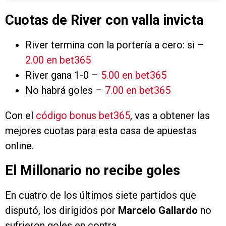
Cuotas de River con valla invicta
River termina con la portería a cero: si –
2.00 en bet365
River gana 1-0 –
5.00 en bet365
No habrá goles –
7.00 en bet365
Con el
código bonus bet365
, vas a obtener las
mejores cuotas para esta casa de apuestas
online.
El Millonario no recibe goles
En cuatro de los últimos siete partidos que
disputó, los dirigidos por
Marcelo Gallardo
no
sufrieron goles en contra.