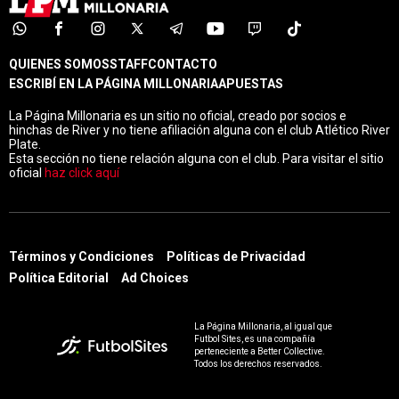
QUIENES SOMOS
STAFF
CONTACTO
ESCRIBÍ EN LA PÁGINA MILLONARIA
APUESTAS
La Página Millonaria es un sitio no oficial, creado por socios e
hinchas de River y no tiene afiliación alguna con el club Atlético River
Plate.
Esta sección no tiene relación alguna con el club. Para visitar el sitio
oficial
haz click aquí
Términos y Condiciones
Políticas de Privacidad
Política Editorial
Ad Choices
La Página Millonaria, al igual que
Futbol Sites, es una compañía
perteneciente a Better Collective.
Todos los derechos reservados.