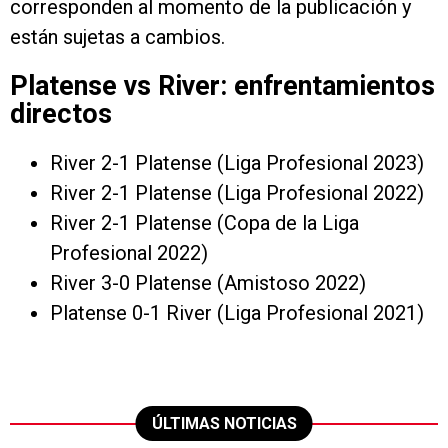
corresponden al momento de la publicación y
están sujetas a cambios.
Platense vs River: enfrentamientos
directos
River 2-1 Platense (Liga Profesional 2023)
River 2-1 Platense (Liga Profesional 2022)
River 2-1 Platense (Copa de la Liga
Profesional 2022)
River 3-0 Platense (Amistoso 2022)
Platense 0-1 River (Liga Profesional 2021)
ÚLTIMAS NOTICIAS