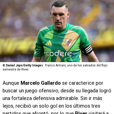
©
Daniel Jayo/Getty Images
Franco Armani, uno de los salvados del flojo
semestre de River.
Aunque
Marcelo Gallardo
se caracterice por
buscar un juego ofensivo, desde su llegada logró
una fortaleza defensiva admirable. Sin ir más
lejos, recibió un solo gol en los últimos tres
partidos que afrontó, por lo que
River
visitará a