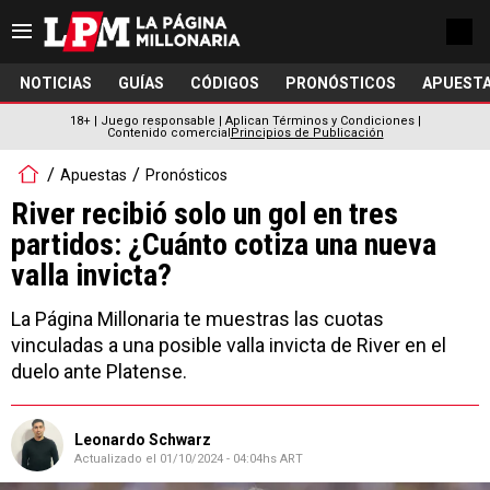
NOTICIAS
GUÍAS
CÓDIGOS
PRONÓSTICOS
APUESTA
18+ | Juego responsable | Aplican Términos y Condiciones |
Contenido comercial
Principios de Publicación
Apuestas
Pronósticos
River recibió solo un gol en tres
partidos: ¿Cuánto cotiza una nueva
valla invicta?
La Página Millonaria te muestras las cuotas
vinculadas a una posible valla invicta de River en el
duelo ante Platense.
Leonardo Schwarz
Actualizado el
01/10/2024 - 04:04hs ART