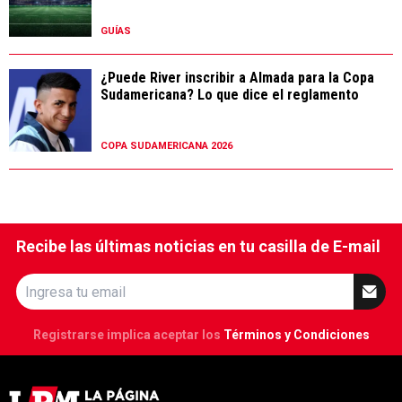
GUÍAS
¿Puede River inscribir a Almada para la Copa
Sudamericana? Lo que dice el reglamento
COPA SUDAMERICANA 2026
Recibe las últimas noticias en tu casilla de E-mail
Registrarse implica aceptar los
Términos y Condiciones