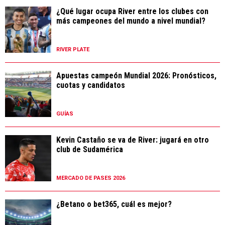
¿Qué lugar ocupa River entre los clubes con
más campeones del mundo a nivel mundial?
RIVER PLATE
Apuestas campeón Mundial 2026: Pronósticos,
cuotas y candidatos
GUÍAS
Kevin Castaño se va de River: jugará en otro
club de Sudamérica
MERCADO DE PASES 2026
¿Betano o bet365, cuál es mejor?