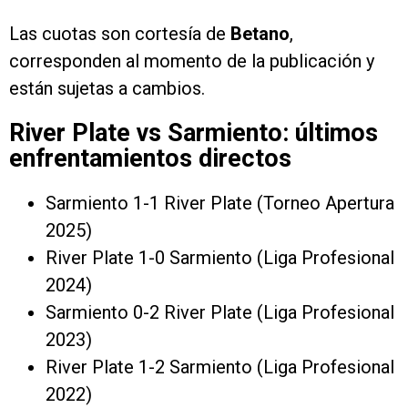
Las cuotas son cortesía de
Betano
,
corresponden al momento de la publicación y
están sujetas a cambios.
River Plate vs Sarmiento: últimos
enfrentamientos directos
Sarmiento 1-1 River Plate (Torneo Apertura
2025)
River Plate 1-0 Sarmiento (Liga Profesional
2024)
Sarmiento 0-2 River Plate (Liga Profesional
2023)
River Plate 1-2 Sarmiento (Liga Profesional
2022)