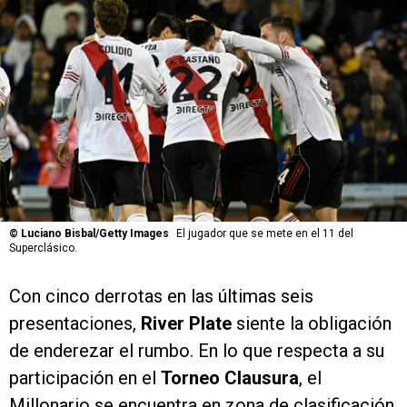
©
Luciano Bisbal/Getty Images
El jugador que se mete en el 11 del
Superclásico.
Con cinco derrotas en las últimas seis
presentaciones,
River Plate
siente la obligación
de enderezar el rumbo. En lo que respecta a su
participación en el
Torneo Clausura
, el
Millonario se encuentra en zona de clasificación