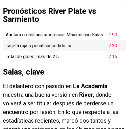
Pronósticos River Plate vs
Sarmiento
Anotará o dará una asistencia: Maximiliano Salas
1.90
Tarjeta roja o penal concedido: si
2.20
Total de goles: más de 2.5
2.15
Salas, clave
El delantero con pasado en
La Academia
muestra una buena versión en
River
, donde
volverá a ser titular después de perderse un
encuentro por lesión. En lo que respecta a las
estadísticas recientes, marcó dos tantos y