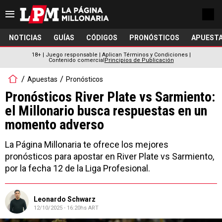
NOTICIAS
GUÍAS
CÓDIGOS
PRONÓSTICOS
APUESTA
18+ | Juego responsable | Aplican Términos y Condiciones |
Contenido comercial
Principios de Publicación
Apuestas
Pronósticos
Pronósticos River Plate vs Sarmiento:
el Millonario busca respuestas en un
momento adverso
La Página Millonaria te ofrece los mejores
pronósticos para apostar en River Plate vs Sarmiento,
por la fecha 12 de la Liga Profesional.
Leonardo Schwarz
12/10/2025 - 16:20hs ART