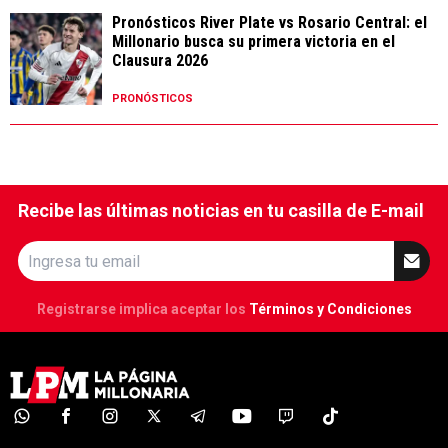
Pronósticos River Plate vs Rosario Central: el
Millonario busca su primera victoria en el
Clausura 2026
PRONÓSTICOS
Recibe las últimas noticias en tu casilla de E-mail
Registrarse implica aceptar los
Términos y Condiciones