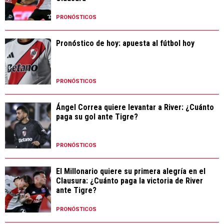
PRONÓSTICOS
Pronóstico de hoy: apuesta al fútbol hoy
PRONÓSTICOS
Ángel Correa quiere levantar a River: ¿Cuánto
paga su gol ante Tigre?
PRONÓSTICOS
El Millonario quiere su primera alegría en el
Clausura: ¿Cuánto paga la victoria de River
ante Tigre?
PRONÓSTICOS