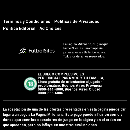
Términos y Condiciones
Políticas de Privacidad
Política Editorial
Ad Choices
La Página Millonaria, al igual que
Futbol Sites, es una compañía
perteneciente a Better Collective.
Todos los derechos reservados.
EL JUEGO COMPULSIVO ES
PERJUDICIAL PARA VOS Y TU FAMILIA,
Línea gratuita de orientación al jugador
problemático: Buenos Aires Provincia
0800-444-4000, Buenos Aires Ciudad
0800-666-6006
La aceptación de una de las ofertas presentadas en esta página puede dar
lugar a un pago a
La Página Millonaria
. Este pago puede influir en cómo y
dónde aparecen los operadores de juego en la página y en el orden en
que aparecen, pero no influye en nuestras evaluaciones.