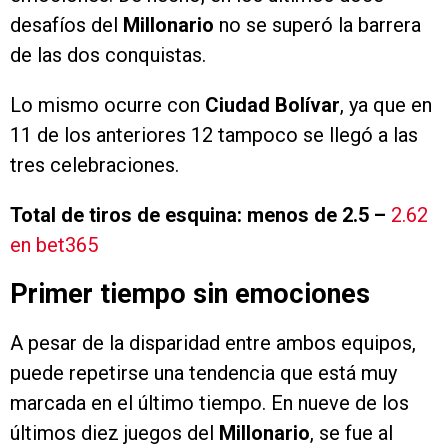
desafíos del
Millonario
no se superó la barrera
de las dos conquistas.
Lo mismo ocurre con
Ciudad Bolívar
, ya que en
11 de los anteriores 12 tampoco se llegó a las
tres celebraciones.
Total de tiros de esquina: menos de 2.5 –
2.62
en bet365
Primer tiempo sin emociones
A pesar de la disparidad entre ambos equipos,
puede repetirse una tendencia que está muy
marcada en el último tiempo. En nueve de los
últimos diez juegos del
Millonario
, se fue al