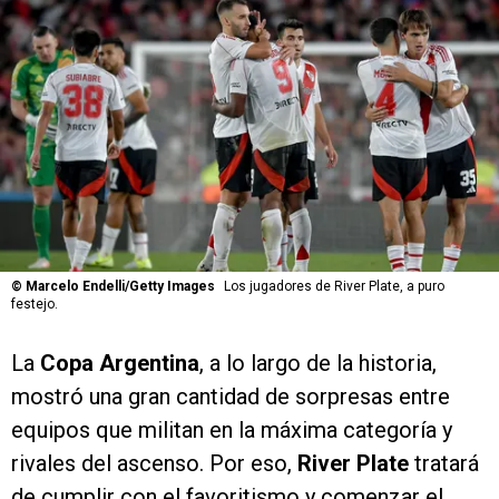
©
Marcelo Endelli/Getty Images
Los jugadores de River Plate, a puro
festejo.
La
Copa Argentina
, a lo largo de la historia,
mostró una gran cantidad de sorpresas entre
equipos que militan en la máxima categoría y
rivales del ascenso. Por eso,
River Plate
tratará
de cumplir con el favoritismo y comenzar el