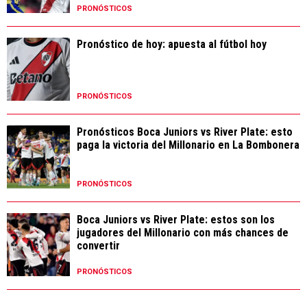
PRONÓSTICOS
Pronóstico de hoy: apuesta al fútbol hoy
PRONÓSTICOS
Pronósticos Boca Juniors vs River Plate: esto
paga la victoria del Millonario en La Bombonera
PRONÓSTICOS
Boca Juniors vs River Plate: estos son los
jugadores del Millonario con más chances de
convertir
PRONÓSTICOS