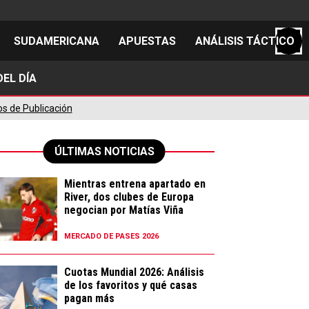
SUDAMERICANA
APUESTAS
ANÁLISIS TÁCTICO
EL DÍA
S
os de Publicación
ÚLTIMAS NOTICIAS
cos
el día
Mientras entrena apartado en
River, dos clubes de Europa
negocian por Matías Viña
MERCADO DE PASES 2026
Cuotas Mundial 2026: Análisis
de los favoritos y qué casas
pagan más