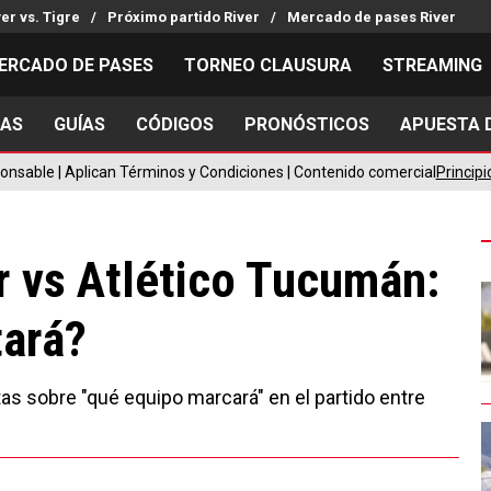
ver vs. Tigre
Próximo partido River
Mercado de pases River
ERCADO DE PASES
TORNEO CLAUSURA
STREAMING
IAS
GUÍAS
CÓDIGOS
PRONÓSTICOS
APUESTA D
MILLONARIOS
LPM PARA EL HINCHA
APUESTA
Mercado de Pases
Streaming
Noticias
onsable | Aplican Términos y Condiciones | Contenido comercial
Principi
Análisis tácticos
Entradas
Guías
Juanfer Quintero
Hinchas
Códigos
Chacho Coudet
Los goles de River
Pronósti
r vs Atlético Tucumán:
Ex River
Entrevistas
Apuesta d
tará?
tas sobre "qué equipo marcará" en el partido entre