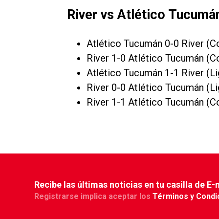
River vs Atlético Tucumá
Atlético Tucumán 0-0 River (C
River 1-0 Atlético Tucumán (C
Atlético Tucumán 1-1 River (L
River 0-0 Atlético Tucumán (L
River 1-1 Atlético Tucumán (C
Recibe las últimas noticias en tu casilla de E-
Registrarse implica aceptar los
Términos y Condi