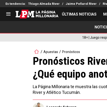
Es tendencia
:
Thiago Almada River
Jaime Peñarol River
Ri
ÚLTIMAS NOTICIAS
M
NOTIC
LIGA PROFESIONAL
TORNEOS
Noticias
Copa Sudamericana
18+ | Juego resp
Tabla de posiciones
Copa Argentina
Fixture
Selección Argentina
Apuestas
Pronósticos
Reserva
Pronósticos Rive
¿Qué equipo ano
La Página Millonaria te muestra las cuo
River y Atlético Tucumán.