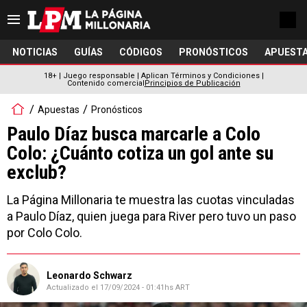
NOTICIAS
GUÍAS
CÓDIGOS
PRONÓSTICOS
APUESTA
18+ | Juego responsable | Aplican Términos y Condiciones |
Contenido comercial
Principios de Publicación
Apuestas
Pronósticos
Paulo Díaz busca marcarle a Colo
Colo: ¿Cuánto cotiza un gol ante su
exclub?
La Página Millonaria te muestra las cuotas vinculadas
a Paulo Díaz, quien juega para River pero tuvo un paso
por Colo Colo.
Leonardo Schwarz
Actualizado el
17/09/2024 - 01:41hs ART