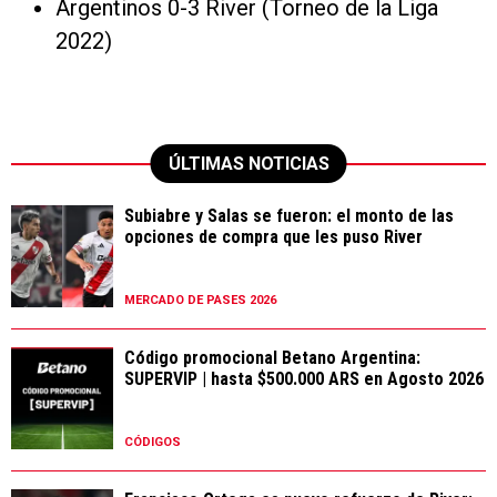
Argentinos 0-3 River (Torneo de la Liga
2022)
ÚLTIMAS NOTICIAS
Subiabre y Salas se fueron: el monto de las
opciones de compra que les puso River
MERCADO DE PASES 2026
Código promocional Betano Argentina:
SUPERVIP | hasta $500.000 ARS en Agosto 2026
CÓDIGOS