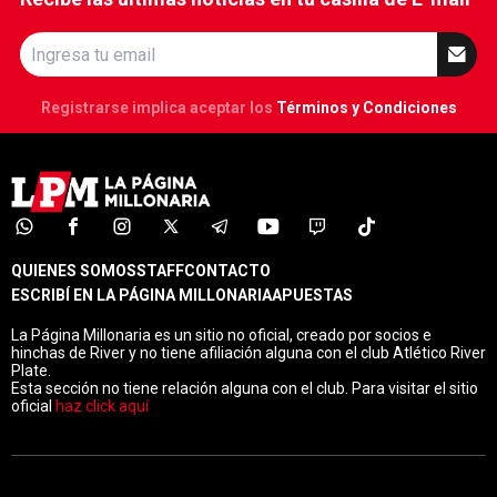
Registrarse implica aceptar los
Términos y Condiciones
QUIENES SOMOS
STAFF
CONTACTO
ESCRIBÍ EN LA PÁGINA MILLONARIA
APUESTAS
La Página Millonaria es un sitio no oficial, creado por socios e
hinchas de River y no tiene afiliación alguna con el club Atlético River
Plate.
Esta sección no tiene relación alguna con el club. Para visitar el sitio
oficial
haz click aquí