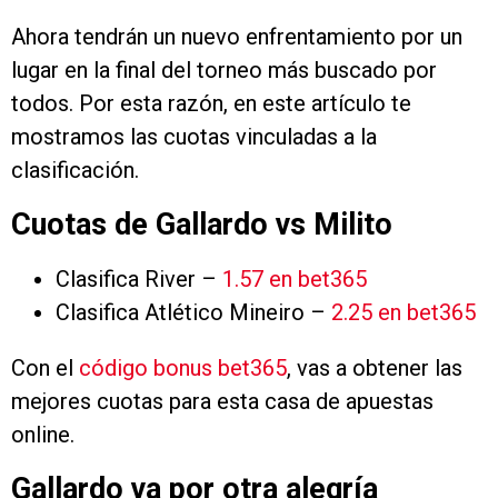
Ahora tendrán un nuevo enfrentamiento por un
lugar en la final del torneo más buscado por
todos. Por esta razón, en este artículo te
mostramos las cuotas vinculadas a la
clasificación.
Cuotas de Gallardo vs Milito
Clasifica River –
1.57 en bet365
Clasifica Atlético Mineiro –
2.25 en bet365
Con el
código bonus bet365
, vas a obtener las
mejores cuotas para esta casa de apuestas
online.
Gallardo va por otra alegría