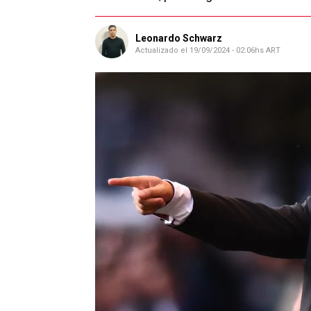
Leonardo Schwarz
Actualizado el
19/09/2024 - 02:06hs ART