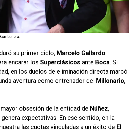
 Bombonera.
duró su primer ciclo,
Marcelo Gallardo
ra encarar los
Superclásicos
ante
Boca
. Si
idad, en los duelos de eliminación directa marcó
egunda aventura como entrenador del
Millonario
,
 mayor obsesión de la entidad de
Núñez
,
a genera expectativas. En ese sentido, en la
 muestra las cuotas vinculadas a un éxito de
El