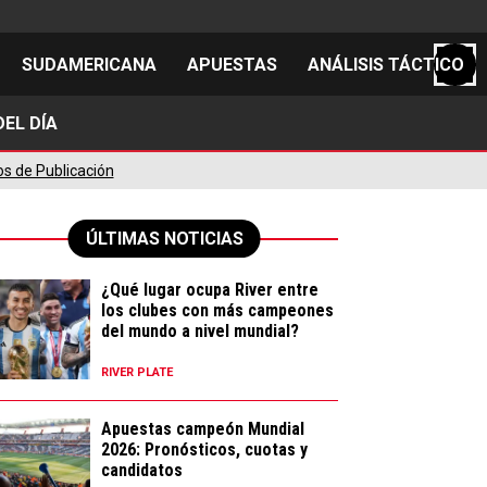
SUDAMERICANA
APUESTAS
ANÁLISIS TÁCTICO
EL DÍA
S
os de Publicación
ÚLTIMAS NOTICIAS
cos
el día
¿Qué lugar ocupa River entre
los clubes con más campeones
del mundo a nivel mundial?
RIVER PLATE
Apuestas campeón Mundial
2026: Pronósticos, cuotas y
candidatos