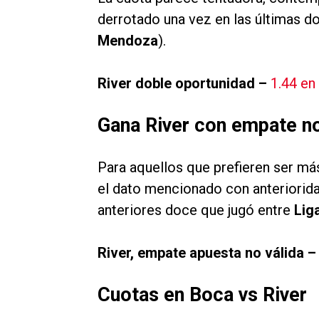
derrotado una vez en las últimas 
Mendoza
).
River doble oportunidad –
1.44 en
Gana River con empate no
Para aquellos que prefieren ser má
el dato mencionado con anteriorid
anteriores doce que jugó entre
Lig
River, empate apuesta no válida 
Cuotas en Boca vs River