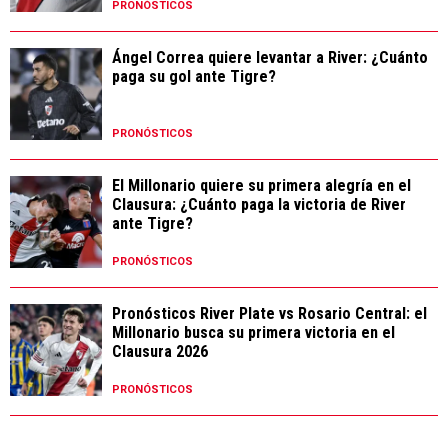
PRONÓSTICOS
Ángel Correa quiere levantar a River: ¿Cuánto
paga su gol ante Tigre?
PRONÓSTICOS
El Millonario quiere su primera alegría en el
Clausura: ¿Cuánto paga la victoria de River
ante Tigre?
PRONÓSTICOS
Pronósticos River Plate vs Rosario Central: el
Millonario busca su primera victoria en el
Clausura 2026
PRONÓSTICOS