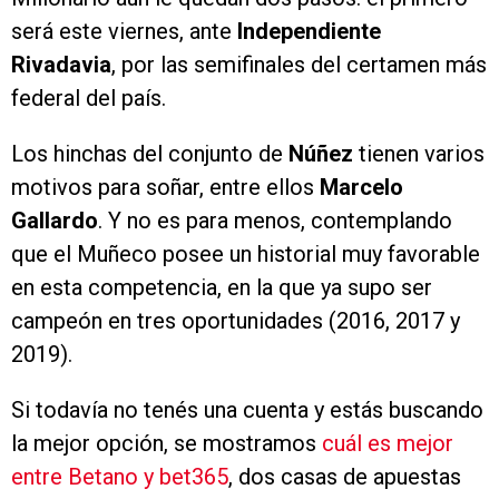
será este viernes, ante
Independiente
Rivadavia
, por las semifinales del certamen más
federal del país.
Los hinchas del conjunto de
Núñez
tienen varios
motivos para soñar, entre ellos
Marcelo
Gallardo
. Y no es para menos, contemplando
que el Muñeco posee un historial muy favorable
en esta competencia, en la que ya supo ser
campeón en tres oportunidades (2016, 2017 y
2019).
Si todavía no tenés una cuenta y estás buscando
la mejor opción, se mostramos
cuál es mejor
entre Betano y bet365
, dos casas de apuestas