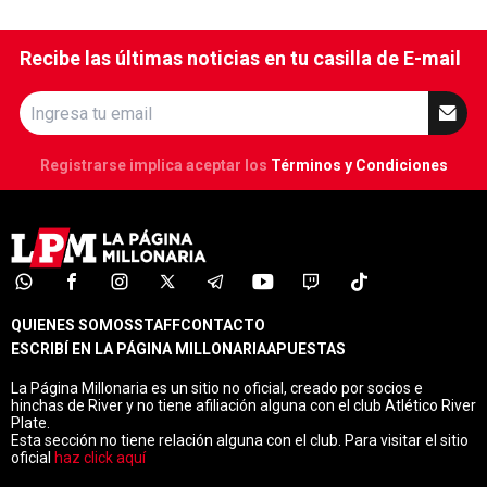
Recibe las últimas noticias en tu casilla de E-mail
Registrarse implica aceptar los
Términos y Condiciones
QUIENES SOMOS
STAFF
CONTACTO
ESCRIBÍ EN LA PÁGINA MILLONARIA
APUESTAS
La Página Millonaria es un sitio no oficial, creado por socios e
hinchas de River y no tiene afiliación alguna con el club Atlético River
Plate.
Esta sección no tiene relación alguna con el club. Para visitar el sitio
oficial
haz click aquí