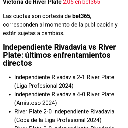
Victoria de River Plate
2.05 en bet365
Las cuotas son cortesía de
bet365
,
corresponden al momento de la publicación y
están sujetas a cambios.
Independiente Rivadavia vs River
Plate: últimos enfrentamientos
directos
Independiente Rivadavia 2-1 River Plate
(Liga Profesional 2024)
Independiente Rivadavia 4-0 River Plate
(Amistoso 2024)
River Plate 2-0 Independiente Rivadavia
(Copa de la Liga Profesional 2024)