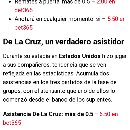
Remates a puerta: más de 0.5 –
2.00 en
bet365
Anotará en cualquier momento: si –
5.50 en
bet365
De La Cruz, un verdadero asistidor
Durante su estadía en
Estados Unidos
hizo jugar
a sus compañeros, tendencia que se ven
reflejada en las estadísticas. Acumula dos
asistencias en los tres partidos de la fase de
grupos, con el atenuante que uno de ellos lo
comenzó desde el banco de los suplentes.
Asistencia De La Cruz: más de 0.5 –
6.50 en
bet365