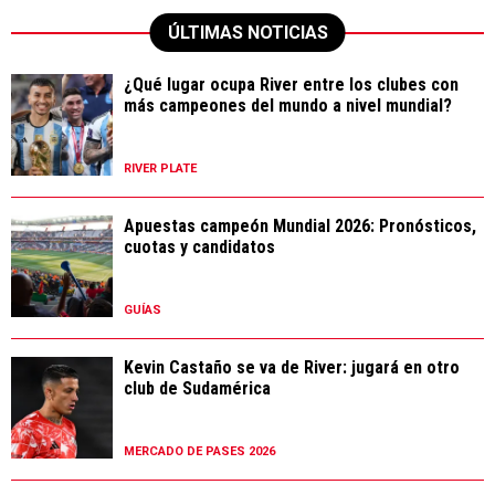
ÚLTIMAS NOTICIAS
¿Qué lugar ocupa River entre los clubes con
más campeones del mundo a nivel mundial?
RIVER PLATE
Apuestas campeón Mundial 2026: Pronósticos,
cuotas y candidatos
GUÍAS
Kevin Castaño se va de River: jugará en otro
club de Sudamérica
MERCADO DE PASES 2026