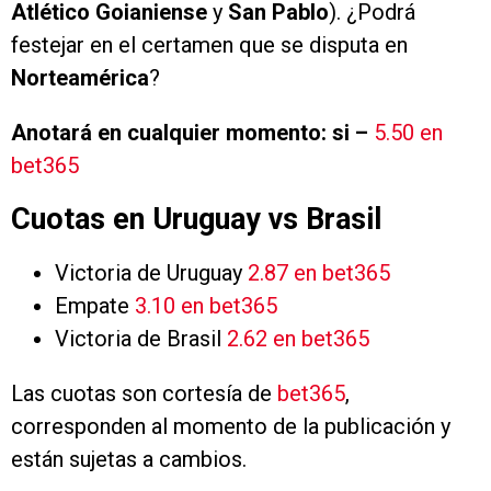
Atlético Goianiense
y
San Pablo
). ¿Podrá
festejar en el certamen que se disputa en
Norteamérica
?
Anotará en cualquier momento: si –
5.50 en
bet365
Cuotas en Uruguay vs Brasil
Victoria de Uruguay
2.87 en bet365
Empate
3.10 en bet365
Victoria de Brasil
2.62 en bet365
Las cuotas son cortesía de
bet365
,
corresponden al momento de la publicación y
están sujetas a cambios.