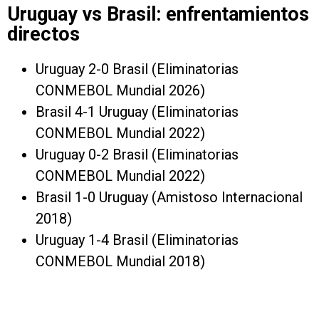
Uruguay vs Brasil: enfrentamientos
directos
Uruguay 2-0 Brasil (Eliminatorias
CONMEBOL Mundial 2026)
Brasil 4-1 Uruguay (Eliminatorias
CONMEBOL Mundial 2022)
Uruguay 0-2 Brasil (Eliminatorias
CONMEBOL Mundial 2022)
Brasil 1-0 Uruguay (Amistoso Internacional
2018)
Uruguay 1-4 Brasil (Eliminatorias
CONMEBOL Mundial 2018)