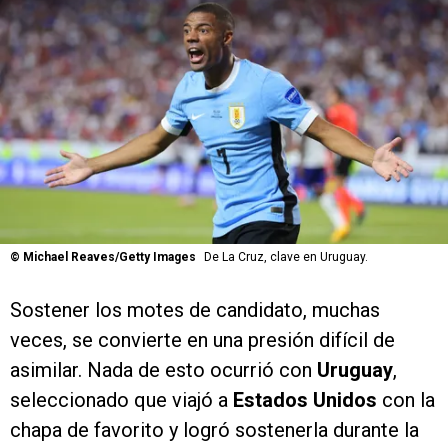
©
Michael Reaves/Getty Images
De La Cruz, clave en Uruguay.
Sostener los motes de candidato, muchas
veces, se convierte en una presión difícil de
asimilar. Nada de esto ocurrió con
Uruguay
,
seleccionado que viajó a
Estados Unidos
con la
chapa de favorito y logró sostenerla durante la