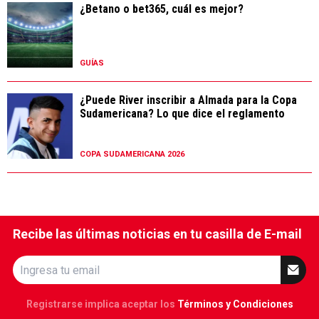
¿Betano o bet365, cuál es mejor?
GUÍAS
¿Puede River inscribir a Almada para la Copa
Sudamericana? Lo que dice el reglamento
COPA SUDAMERICANA 2026
Recibe las últimas noticias en tu casilla de E-mail
Registrarse implica aceptar los
Términos y Condiciones