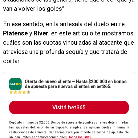
van a volver los goles”.
En ese sentido, en la antesala del duelo entre
Platense
y
River
, en este artículo te mostramos
cuáles son las cuotas vinculadas al atacante que
atraviesa una profunda sequía y que tratará de
cortar.