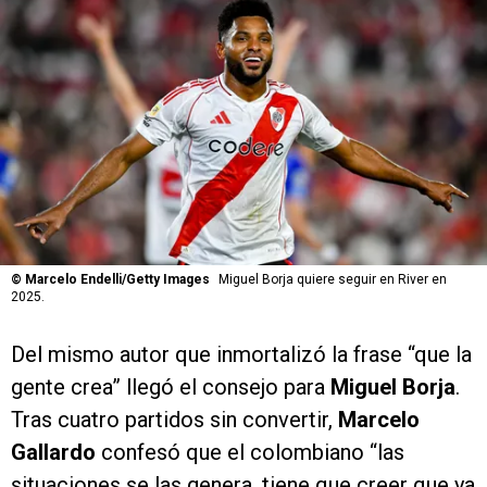
©
Marcelo Endelli/Getty Images
Miguel Borja quiere seguir en River en
2025.
Del mismo autor que inmortalizó la frase “que la
gente crea” llegó el consejo para
Miguel Borja
.
Tras cuatro partidos sin convertir,
Marcelo
Gallardo
confesó que el colombiano “las
situaciones se las genera, tiene que creer que ya