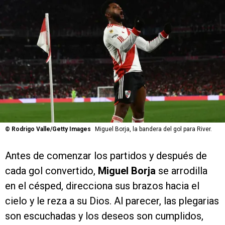
©
Rodrigo Valle/Getty Images
Miguel Borja, la bandera del gol para River.
Antes de comenzar los partidos y después de
cada gol convertido,
Miguel Borja
se arrodilla
en el césped, direcciona sus brazos hacia el
cielo y le reza a su Dios. Al parecer, las plegarias
son escuchadas y los deseos son cumplidos,