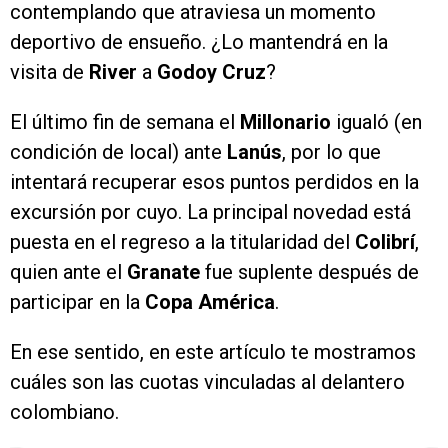
contemplando que atraviesa un momento
deportivo de ensueño. ¿Lo mantendrá en la
visita de
River
a
Godoy Cruz
?
El último fin de semana el
Millonario
igualó (en
condición de local) ante
Lanús
, por lo que
intentará recuperar esos puntos perdidos en la
excursión por cuyo. La principal novedad está
puesta en el regreso a la titularidad del
Colibrí
,
quien ante el
Granate
fue suplente después de
participar en la
Copa América
.
En ese sentido, en este artículo te mostramos
cuáles son las cuotas vinculadas al delantero
colombiano.