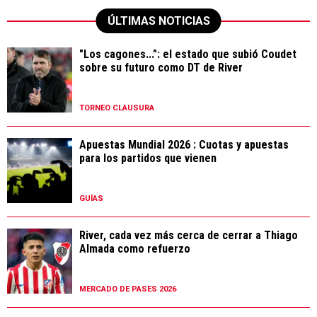
ÚLTIMAS NOTICIAS
"Los cagones...": el estado que subió Coudet
sobre su futuro como DT de River
TORNEO CLAUSURA
Apuestas Mundial 2026 : Cuotas y apuestas
para los partidos que vienen
GUÍAS
River, cada vez más cerca de cerrar a Thiago
Almada como refuerzo
MERCADO DE PASES 2026