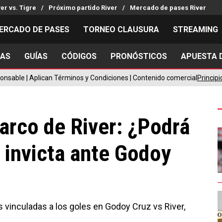
ver vs. Tigre
Próximo partido River
Mercado de pases River
ERCADO DE PASES
TORNEO CLAUSURA
STREAMING
IAS
GUÍAS
CÓDIGOS
PRONÓSTICOS
APUESTA D
MILLONARIOS
LPM PARA EL HINCHA
APUESTA
Mercado de Pases
Streaming
Noticias
onsable | Aplican Términos y Condiciones | Contenido comercial
Principi
Análisis tácticos
Entradas
Guías
Juanfer Quintero
Hinchas
Códigos
Chacho Coudet
Los goles de River
Pronósti
arco de River: ¿Podrá
Ex River
Entrevistas
Apuesta d
 invicta ante Godoy
as vinculadas a los goles en Godoy Cruz vs River,