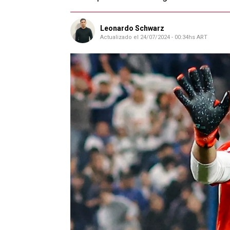
Leonardo Schwarz
Actualizado el
24/07/2024 - 00:34hs ART