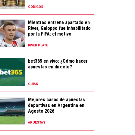
CÓDIGOS
Mientras entrena apartado en
River, Galoppo fue inhabilitado
por la FIFA: el motivo
RIVER PLATE
bet365 en vivo: ¿Cómo hacer
apuestas en directo?
GUÍAS
Mejores casas de apuestas
deportivas en Argentina en
Agosto 2026
APUESTAS