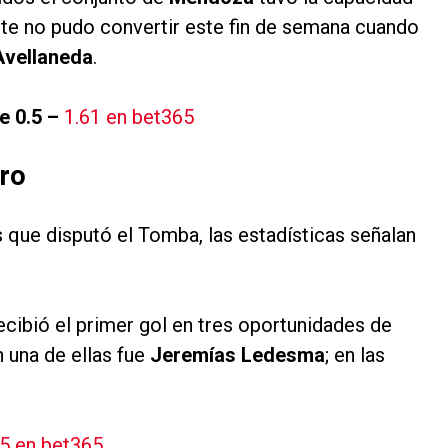
te no pudo convertir este fin de semana cuando
Avellaneda
.
e 0.5 –
1.61 en bet365
ero
s que disputó el Tomba, las estadísticas señalan
cibió el primer gol en tres oportunidades de
 una de ellas fue
Jeremías Ledesma
; en las
75 en bet365