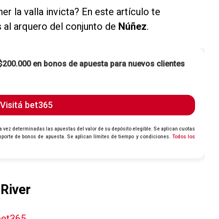
r la valla invicta? En este artículo te
 al arquero del conjunto de
Núñez
.
River
bet365