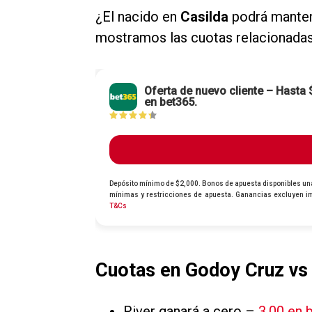
¿El nacido en
Casilda
podrá mantene
mostramos las cuotas relacionadas
Cuotas en Godoy Cruz vs 
River ganará a cero –
3.00 en 