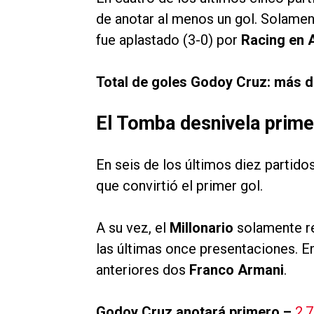
de anotar al menos un gol. Solamen
fue aplastado (3-0) por
Racing en 
Total de goles Godoy Cruz: más d
El Tomba desnivela prim
En seis de los últimos diez partido
que convirtió el primer gol.
A su vez, el
Millonario
solamente re
las últimas once presentaciones. En
anteriores dos
Franco Armani
.
Godoy Cruz anotará primero –
2.