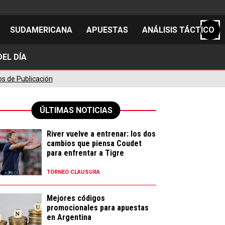
SUDAMERICANA
APUESTAS
ANÁLISIS TÁCTICO
EL DÍA
S
os de Publicación
ÚLTIMAS NOTICIAS
cos
el día
River vuelve a entrenar: los dos
cambios que piensa Coudet
para enfrentar a Tigre
TORNEO CLAUSURA
Mejores códigos
promocionales para apuestas
en Argentina