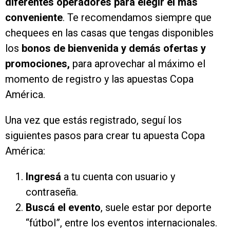
diferentes operadores para elegir el más
conveniente
. Te recomendamos siempre que
chequees en las casas que tengas disponibles
los
bonos de bienvenida y demás ofertas y
promociones,
para aprovechar al máximo el
momento de registro y las apuestas Copa
América.
Una vez que estás registrado, seguí los
siguientes pasos para crear tu apuesta Copa
América:
Ingresá
a tu cuenta con usuario y
contraseña.
Buscá el evento
, suele estar por deporte
“fútbol”, entre los eventos internacionales.