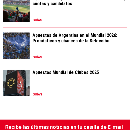
cuotas y candidatos
GUÍAS
Apuestas de Argentina en el Mundial 2026:
Pronósticos y chances de la Selección
GUÍAS
Apuestas Mundial de Clubes 2025
GUÍAS
Recibe las últimas noticias en tu casilla de E-mail