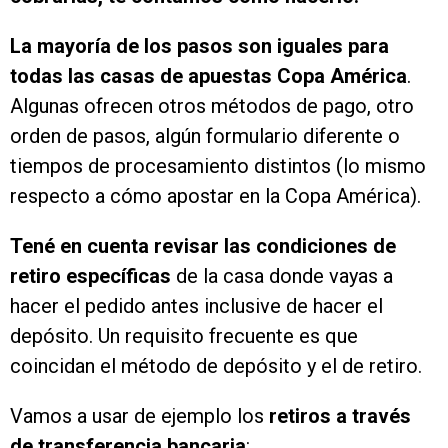
La mayoría de los pasos son iguales para
todas las casas de apuestas Copa América
.
Algunas ofrecen otros métodos de pago, otro
orden de pasos, algún formulario diferente o
tiempos de procesamiento distintos (lo mismo
respecto a cómo apostar en la Copa América).
Tené en cuenta revisar las condiciones de
retiro específicas
de la casa donde vayas a
hacer el pedido antes inclusive de hacer el
depósito. Un requisito frecuente es que
coincidan el método de depósito y el de retiro.
Vamos a usar de ejemplo los
retiros a través
de transferencia bancaria
: