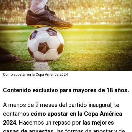
Cómo apostar en la Copa América 2024
Contenido exclusivo para mayores de 18 años.
A menos de 2 meses del partido inaugural, te
contamos
cómo apostar en la Copa América
2024
. Hacemos un repaso por
las mejores
casas de apuestas
, las formas de apostar y de