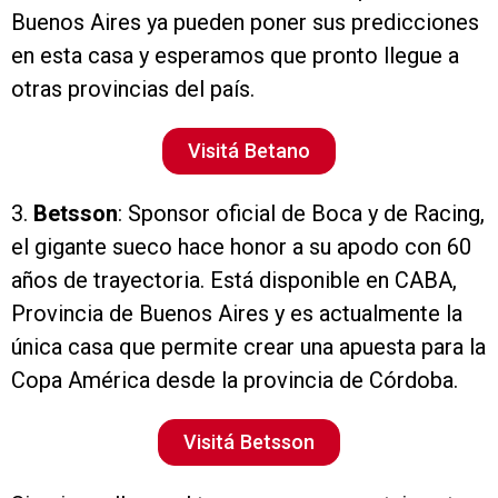
Buenos Aires ya pueden poner sus predicciones
en esta casa y esperamos que pronto llegue a
otras provincias del país.
3.
Betsson
: Sponsor oficial de Boca y de Racing,
el gigante sueco hace honor a su apodo con 60
años de trayectoria. Está disponible en CABA,
Provincia de Buenos Aires y es actualmente la
única casa que permite crear una apuesta para la
Copa América desde la provincia de Córdoba.