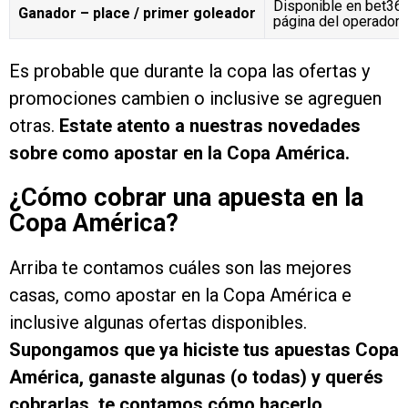
Disponible en bet365,
Ganador – place / primer goleador
página del operador.
Es probable que durante la copa las ofertas y
promociones cambien o inclusive se agreguen
otras.
Estate atento a nuestras novedades
sobre como apostar en la Copa América.
¿Cómo cobrar una apuesta en la
Copa América?
Arriba te contamos cuáles son las mejores
casas, como apostar en la Copa América e
inclusive algunas ofertas disponibles.
Supongamos que ya hiciste tus apuestas Copa
América, ganaste algunas (o todas) y querés
cobrarlas, te contamos cómo hacerlo.