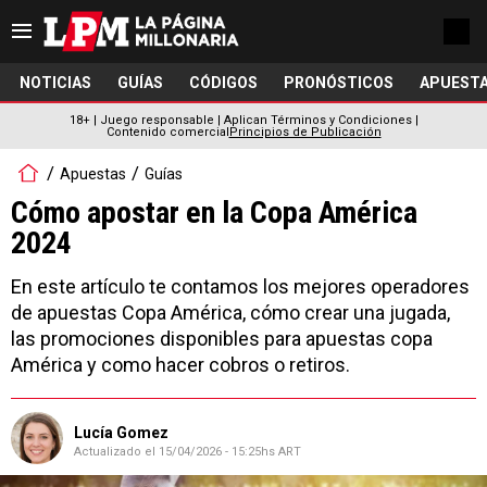
NOTICIAS
GUÍAS
CÓDIGOS
PRONÓSTICOS
APUESTA
18+ | Juego responsable | Aplican Términos y Condiciones |
Contenido comercial
Principios de Publicación
Apuestas
Guías
Cómo apostar en la Copa América
2024
En este artículo te contamos los mejores operadores
de apuestas Copa América, cómo crear una jugada,
las promociones disponibles para apuestas copa
América y como hacer cobros o retiros.
Lucía Gomez
Actualizado el
15/04/2026 - 15:25hs ART