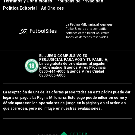
Términos y Condiciones
Políticas de Privacidad
Política Editorial
Ad Choices
La Página Millonaria, al igual que
Futbol Sites, es una compañía
perteneciente a Better Collective.
Todos los derechos reservados.
EL JUEGO COMPULSIVO ES
PERJUDICIAL PARA VOS Y TU FAMILIA,
Línea gratuita de orientación al jugador
problemático: Buenos Aires Provincia
0800-444-4000, Buenos Aires Ciudad
0800-666-6006
La aceptación de una de las ofertas presentadas en esta página puede dar
lugar a un pago a
La Página Millonaria
. Este pago puede influir en cómo y
dónde aparecen los operadores de juego en la página y en el orden en
que aparecen, pero no influye en nuestras evaluaciones.