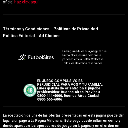
oficial
haz click aquí
Términos y Condiciones
Políticas de Privacidad
Política Editorial
Ad Choices
La Página Millonaria, al igual que
Futbol Sites, es una compañía
perteneciente a Better Collective.
Todos los derechos reservados.
EL JUEGO COMPULSIVO ES
PERJUDICIAL PARA VOS Y TU FAMILIA,
Línea gratuita de orientación al jugador
problemático: Buenos Aires Provincia
0800-444-4000, Buenos Aires Ciudad
0800-666-6006
La aceptación de una de las ofertas presentadas en esta página puede dar
lugar a un pago a
La Página Millonaria
. Este pago puede influir en cómo y
dónde aparecen los operadores de juego en la página y en el orden en