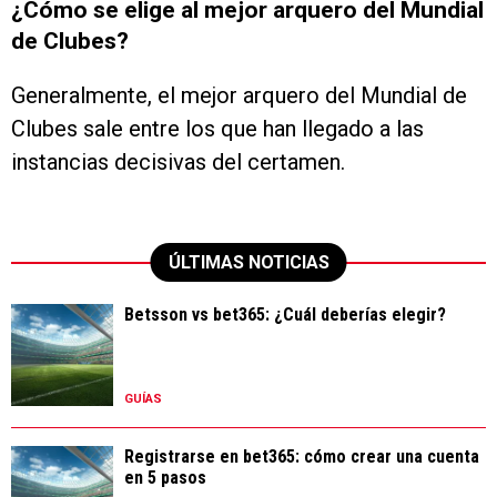
¿Cómo se elige al mejor arquero del Mundial
de Clubes?
Generalmente, el mejor arquero del Mundial de
Clubes sale entre los que han llegado a las
instancias decisivas del certamen.
ÚLTIMAS NOTICIAS
Betsson vs bet365: ¿Cuál deberías elegir?
GUÍAS
Registrarse en bet365: cómo crear una cuenta
en 5 pasos