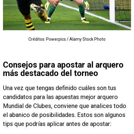
Créditos: Powerpics / Alamy Stock Photo
Consejos para apostar al arquero
más destacado del torneo
Una vez que tengas definido cuáles son tus
candidatos para las apuestas mejor arquero
Mundial de Clubes, conviene que analices todo
el abanico de posibilidades. Estos son algunos
tips que podrías aplicar antes de apostar: