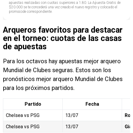
Arqueros favoritos para destacar
en el torneo: cuotas de las casas
de apuestas
Para los octavos hay apuestas mejor arquero
Mundial de Clubes seguras. Estos son los
pronósticos mejor arquero Mundial de Clubes
para los próximos partidos.
Partido
Fecha
Chelsea vs PSG
13/07
Rob
Chelsea vs PSG
13/07
Gia