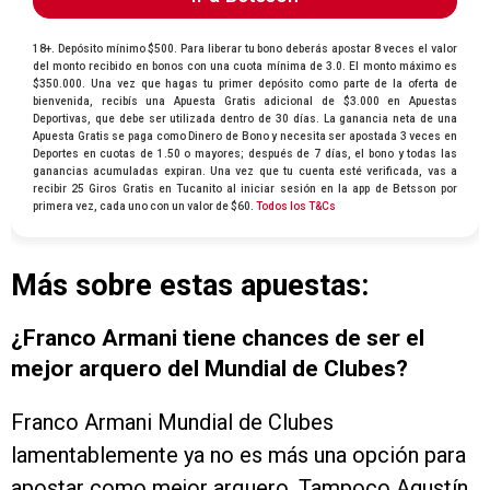
Más sobre estas apuestas:
¿Franco Armani tiene chances de ser el
mejor arquero del Mundial de Clubes?
Franco Armani Mundial de Clubes
lamentablemente ya no es más una opción para
apostar como mejor arquero. Tampoco Agustín