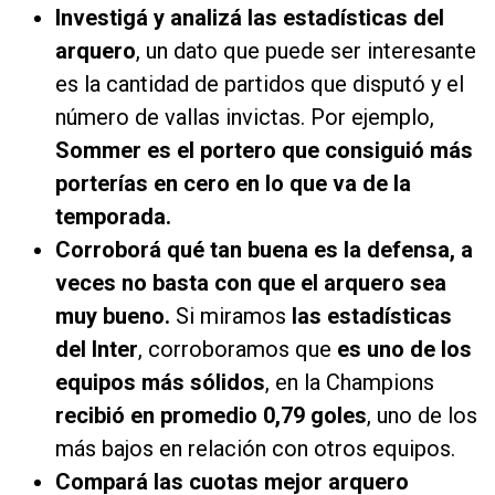
Investigá y analizá las estadísticas del
arquero
, un dato que puede ser interesante
es la cantidad de partidos que disputó y el
número de vallas invictas. Por ejemplo,
Sommer es el portero que consiguió más
porterías en cero en lo que va de la
temporada.
Corroborá qué tan buena es la defensa, a
veces no basta con que el arquero sea
muy bueno.
Si miramos
las estadísticas
del Inter
, corroboramos que
es uno de los
equipos más sólidos
, en la Champions
recibió en promedio 0,79 goles
, uno de los
más bajos en relación con otros equipos.
Compará las cuotas mejor arquero