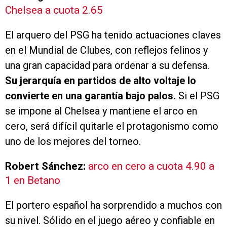
Chelsea a cuota 2.65
El arquero del PSG ha tenido actuaciones claves
en el Mundial de Clubes, con reflejos felinos y
una gran capacidad para ordenar a su defensa.
Su jerarquía en partidos de alto voltaje lo
convierte en una garantía bajo palos.
Si el PSG
se impone al Chelsea y mantiene el arco en
cero, será difícil quitarle el protagonismo como
uno de los mejores del torneo.
Robert Sánchez:
arco en cero a cuota 4.90 a
1 en Betano
El portero español ha sorprendido a muchos con
su nivel. Sólido en el juego aéreo y confiable en