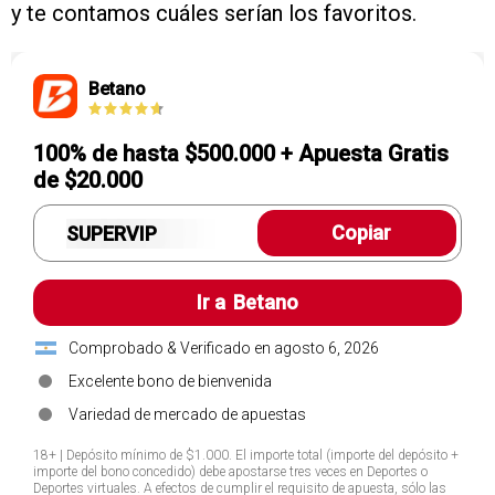
y te contamos cuáles serían los favoritos.