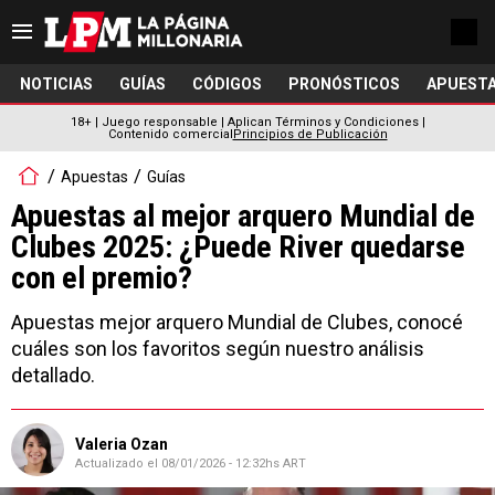
NOTICIAS
GUÍAS
CÓDIGOS
PRONÓSTICOS
APUESTA
18+ | Juego responsable | Aplican Términos y Condiciones |
Contenido comercial
Principios de Publicación
Apuestas
Guías
Apuestas al mejor arquero Mundial de
Clubes 2025: ¿Puede River quedarse
con el premio?
Apuestas mejor arquero Mundial de Clubes, conocé
cuáles son los favoritos según nuestro análisis
detallado.
Valeria Ozan
Actualizado el
08/01/2026 - 12:32hs ART