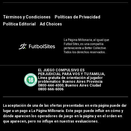
Términos y Condiciones
Políticas de Privacidad
Política Editorial
Ad Choices
La Página Millonaria, al igual que
Futbol Sites, es una compañía
perteneciente a Better Collective.
Todos los derechos reservados.
EL JUEGO COMPULSIVO ES
PERJUDICIAL PARA VOS Y TU FAMILIA,
Línea gratuita de orientación al jugador
problemático: Buenos Aires Provincia
0800-444-4000, Buenos Aires Ciudad
0800-666-6006
La aceptación de una de las ofertas presentadas en esta página puede dar
lugar a un pago a
La Página Millonaria
. Este pago puede influir en cómo y
dónde aparecen los operadores de juego en la página y en el orden en
que aparecen, pero no influye en nuestras evaluaciones.