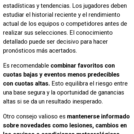
estadísticas y tendencias. Los jugadores deben
estudiar el historial reciente y el rendimiento
actual de los equipos o competidores antes de
realizar sus selecciones. El conocimiento
detallado puede ser decisivo para hacer
pronósticos más acertados.
Es recomendable
combinar favoritos con
cuotas bajas y eventos menos predecibles
con cuotas altas.
Esto equilibra el riesgo entre
una base segura y la oportunidad de ganancias
altas si se da un resultado inesperado.
Otro consejo valioso es
mantenerse informado
sobre novedades como lesiones, cambios en