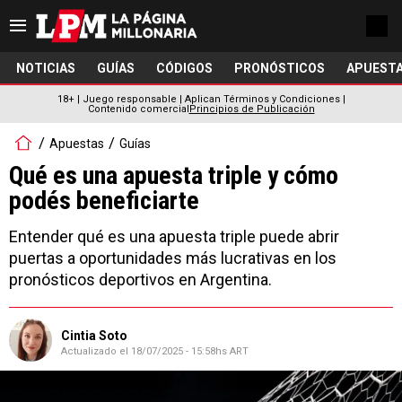
NOTICIAS
GUÍAS
CÓDIGOS
PRONÓSTICOS
APUESTA
18+ | Juego responsable | Aplican Términos y Condiciones |
Contenido comercial
Principios de Publicación
Apuestas
Guías
Qué es una apuesta triple y cómo
podés beneficiarte
Entender qué es una apuesta triple puede abrir
puertas a oportunidades más lucrativas en los
pronósticos deportivos en Argentina.
Cintia Soto
Actualizado el
18/07/2025 - 15:58hs ART