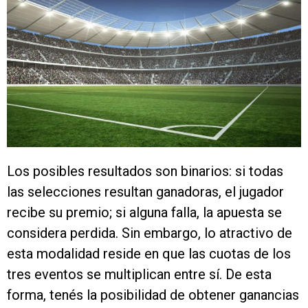
Los posibles resultados son binarios: si todas
las selecciones resultan ganadoras, el jugador
recibe su premio; si alguna falla, la apuesta se
considera perdida. Sin embargo, lo atractivo de
esta modalidad reside en que las cuotas de los
tres eventos se multiplican entre sí. De esta
forma, tenés la posibilidad de obtener ganancias