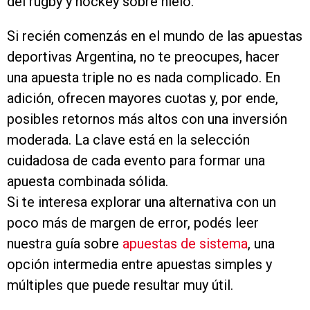
del rugby y hockey sobre hielo.
Si recién comenzás en el mundo de las apuestas
deportivas Argentina, no te preocupes, hacer
una apuesta triple no es nada complicado. En
adición, ofrecen mayores cuotas y, por ende,
posibles retornos más altos con una inversión
moderada. La clave está en la selección
cuidadosa de cada evento para formar una
apuesta combinada sólida.
Si te interesa explorar una alternativa con un
poco más de margen de error, podés leer
nuestra guía sobre
apuestas de sistema
, una
opción intermedia entre apuestas simples y
múltiples que puede resultar muy útil.