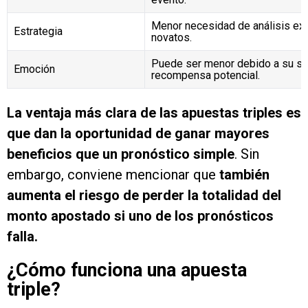
Menor necesidad de análisis ext
Estrategia
novatos.
Puede ser menor debido a su si
Emoción
recompensa potencial.
La ventaja más clara de las apuestas triples es
que dan la oportunidad de ganar mayores
beneficios que un pronóstico simple
. Sin
embargo, conviene mencionar que
también
aumenta el riesgo de perder la totalidad del
monto apostado si uno de los pronósticos
falla.
¿Cómo funciona una apuesta
triple?