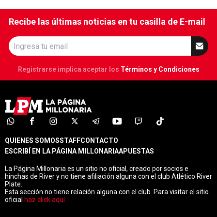
Recibe las últimas noticias en tu casilla de E-mail
Registrarse implica aceptar los
Términos y Condiciones
QUIENES SOMOS
STAFF
CONTACTO
ESCRIBÍ EN LA PÁGINA MILLONARIA
APUESTAS
La Página Millonaria es un sitio no oficial, creado por socios e
hinchas de River y no tiene afiliación alguna con el club Atlético River
Plate.
Esta sección no tiene relación alguna con el club. Para visitar el sitio
oficial
haz click aquí