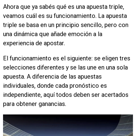
Ahora que ya sabés qué es una apuesta triple,
veamos cuál es su funcionamiento. La apuesta
triple se basa en un principio sencillo, pero con
una dinámica que añade emoción a la
experiencia de apostar.
El funcionamiento es el siguiente: se eligen tres
selecciones diferentes y se las une en una sola
apuesta. A diferencia de las apuestas
individuales, donde cada pronóstico es
independiente, aquí todos deben ser acertados
para obtener ganancias.