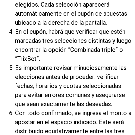
elegidos. Cada selección aparecerá
automáticamente en el cupón de apuestas
ubicado a la derecha de la pantalla.
En el cupón, habrá que verificar que estén
marcadas tres selecciones distintas y luego
encontrar la opción “Combinada triple” o
“TrixBet”.
Es importante revisar minuciosamente las
elecciones antes de proceder: verificar
fechas, horarios y cuotas seleccionadas
para evitar errores comunes y asegurarse
que sean exactamente las deseadas.
Con todo confirmado, se ingresa el monto a
apostar en el espacio indicado. Este será
distribuido equitativamente entre las tres