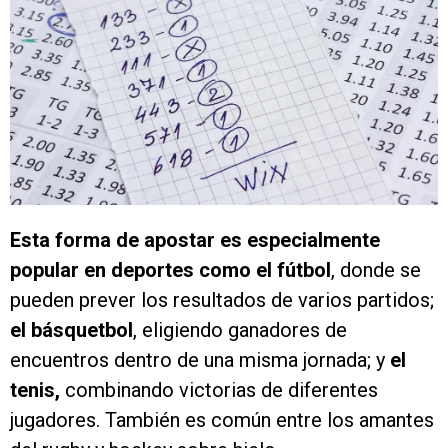
Esta forma de apostar es especialmente
popular en deportes como el fútbol
, donde se
pueden prever los resultados de varios partidos;
el básquetbol
, eligiendo ganadores de
encuentros dentro de una misma jornada; y
el
tenis,
combinando victorias de diferentes
jugadores. También es común entre los amantes