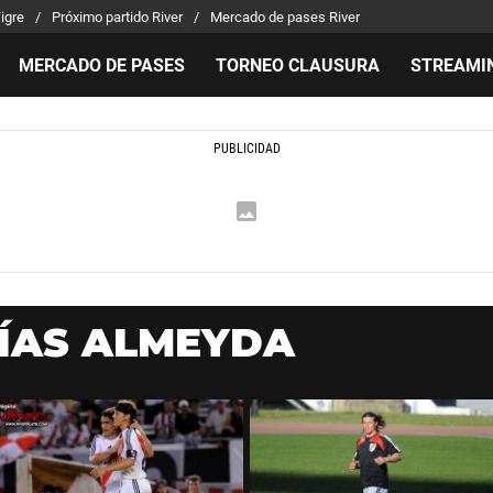
Tigre
Próximo partido River
Mercado de pases River
MERCADO DE PASES
TORNEO CLAUSURA
STREAMI
MILLONARIOS
LPM PARA EL HINCHA
APUEST
Mercado de Pases
Streaming
Noticias
Análisis tácticos
Entradas
Guías
Juanfer Quintero
Hinchas
Códigos
Chacho Coudet
Los goles de River
Pronósti
Ex River
Entrevistas
Apuesta 
TÍAS ALMEYDA