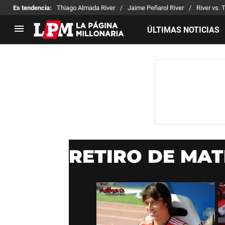
Es tendencia
:
Thiago Almada River
Jaime Peñarol River
River vs. 
ÚLTIMAS NOTICIAS
LIGA PROFESIONAL
TORNEOS
Noticias
Copa Sudamericana
Tabla de posiciones
Copa Argentina
Fixture
Selección Argentina
Reserva
RETIRO DE MA