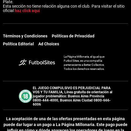
Plate.
Esta sección no tiene relación alguna con el club. Para visitar el sitio
oficial
haz click aquí
Términos y Condiciones
Políticas de Privacidad
Política Editorial
Ad Choices
La Página Millonaria, al igual que
Futbol Sites, es una compañía
perteneciente a Better Collective.
Todos los derechos reservados.
EL JUEGO COMPULSIVO ES PERJUDICIAL PARA
VOS Y TU FAMILIA, Línea gratuita de orientación al
jugador problemático: Buenos Aires Provincia
0800-444-4000, Buenos Aires Ciudad 0800-666-
6006
La aceptación de una de las ofertas presentadas en esta página
puede dar lugar a un pago a
La Página Millonaria
. Este pago puede
influir en cómo y dónde aparecen los operadores de juego en la