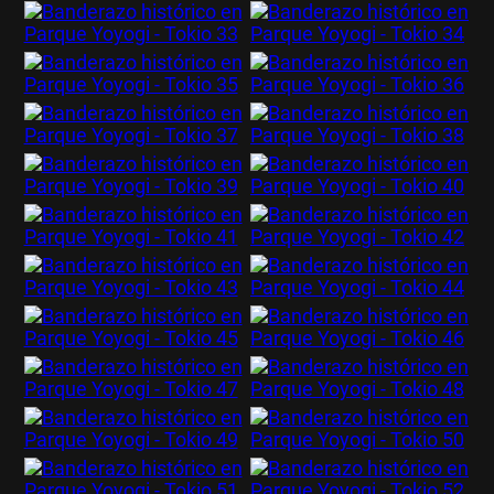
Términos y Condiciones
Políticas de Privacidad
Política Editorial
Ad Choices
La Página Millonaria, al igual que
Futbol Sites, es una compañía
perteneciente a Better Collective.
Todos los derechos reservados.
EL JUEGO COMPULSIVO ES PERJUDICIAL PARA
VOS Y TU FAMILIA, Línea gratuita de orientación al
jugador problemático: Buenos Aires Provincia
0800-444-4000, Buenos Aires Ciudad 0800-666-
6006
La aceptación de una de las ofertas presentadas en esta página
puede dar lugar a un pago a
La Página Millonaria
. Este pago puede
influir en cómo y dónde aparecen los operadores de juego en la
página y en el orden en que aparecen, pero no influye en nuestras
evaluaciones.